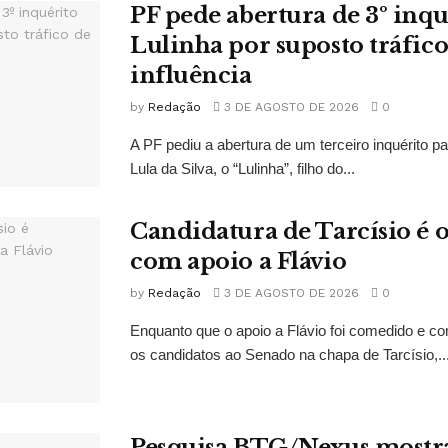
PF pede abertura de 3º inqu
Lulinha por suposto tráfico
influência
by
Redação
3 DE AGOSTO DE 2026
0
A PF pediu a abertura de um terceiro inquérito pa
Lula da Silva, o “Lulinha”, filho do...
Candidatura de Tarcísio é o
com apoio a Flávio
by
Redação
3 DE AGOSTO DE 2026
0
Enquanto que o apoio a Flávio foi comedido e co
os candidatos ao Senado na chapa de Tarcísio,..
Pesquisa BTG/Nexus mostr