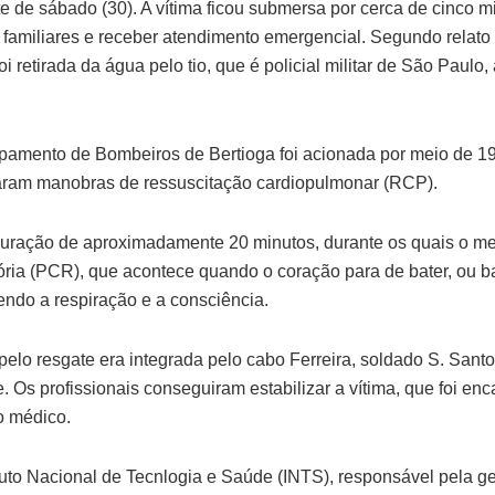
e de sábado (30). A vítima ficou submersa por cerca de cinco m
s familiares e receber atendimento emergencial. Segundo relat
oi retirada da água pelo tio, que é policial militar de São Paul
amento de Bombeiros de Bertioga foi acionada por meio de 19
ciaram manobras de ressuscitação cardiopulmonar (RCP).
duração de aproximadamente 20 minutos, durante os quais o 
tória (PCR), que acontece quando o coração para de bater, ou b
pendo a respiração e a consciência.
elo resgate era integrada pelo cabo Ferreira, soldado S. Santo
 Os profissionais conseguiram estabilizar a vítima, que foi en
 médico.
tuto Nacional de Tecnlogia e Saúde (INTS), responsável pela ge