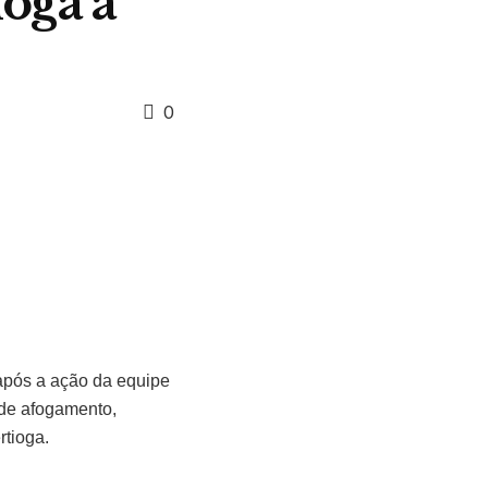
oga a
0
após a ação da equipe
 de afogamento,
rtioga.