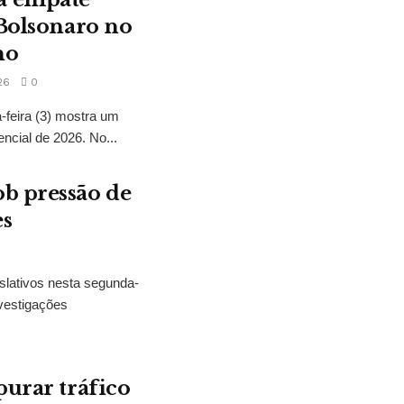
 Bolsonaro no
no
26
0
feira (3) mostra um
encial de 2026. No...
b pressão de
es
slativos nesta segunda-
vestigações
purar tráfico