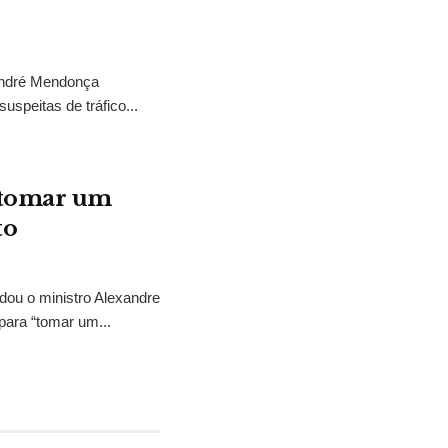
 André Mendonça
uspeitas de tráfico...
“tomar um
to
idou o ministro Alexandre
para “tomar um...