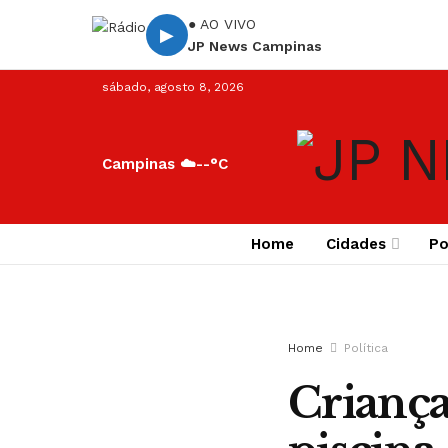
● AO VIVO
▶
JP News Campinas
sábado, agosto 8, 2026
Campinas ☁️
--°C
Home
Cidades
Po
Home
Política
Criança