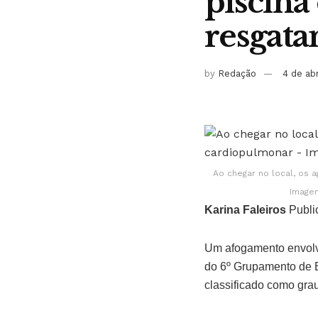
piscina
resgat
by
Redação
4 de ab
Ao chegar no local, os 
Imagem
Karina Faleiros
Publi
Um afogamento envolve
do 6º Grupamento de B
classificado como grau