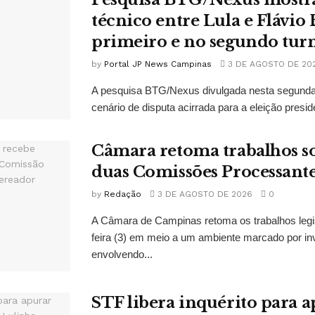
técnico entre Lula e Flávio
primeiro e no segundo tur
by
Portal JP News Campinas
3 DE AGOSTO DE 20
A pesquisa BTG/Nexus divulgada nesta segunda-
cenário de disputa acirrada para a eleição presid
Câmara retoma trabalhos so
duas Comissões Processant
by
Redação
3 DE AGOSTO DE 2026
0
A Câmara de Campinas retoma os trabalhos legi
feira (3) em meio a um ambiente marcado por in
envolvendo...
STF libera inquérito para a