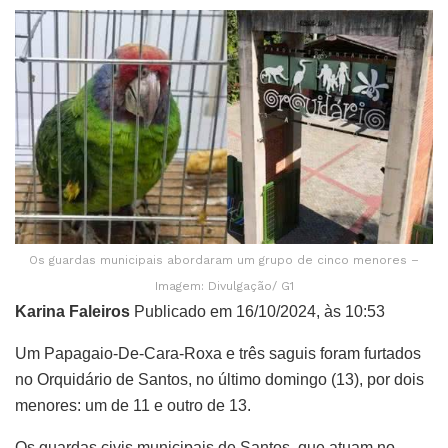
Os guardas municipais abordaram um grupo de cinco menores –
Imagem: Divulgação/ G1
Karina Faleiros
Publicado em 16/10/2024, às 10:53
Um Papagaio-De-Cara-Roxa e três saguis foram furtados
no Orquidário de Santos, no último domingo (13), por dois
menores: um de 11 e outro de 13.
Os guardas civis municipais de Santos, que atuam no