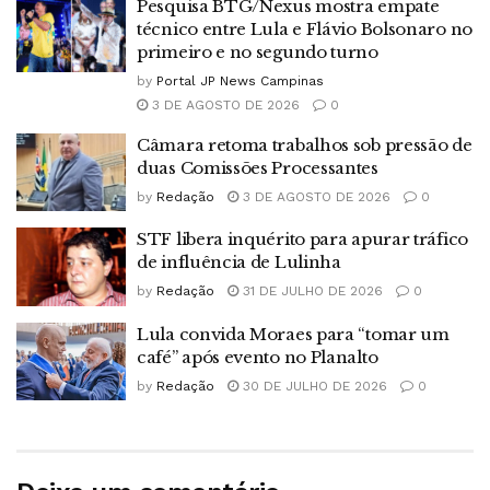
Pesquisa BTG/Nexus mostra empate
técnico entre Lula e Flávio Bolsonaro no
primeiro e no segundo turno
by
Portal JP News Campinas
3 DE AGOSTO DE 2026
0
Câmara retoma trabalhos sob pressão de
duas Comissões Processantes
by
Redação
3 DE AGOSTO DE 2026
0
STF libera inquérito para apurar tráfico
de influência de Lulinha
by
Redação
31 DE JULHO DE 2026
0
Lula convida Moraes para “tomar um
café” após evento no Planalto
by
Redação
30 DE JULHO DE 2026
0