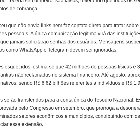
 ou “receba seu dinheiro” são falsos, reiterando que todos os se
ntos de cobrança.
 que não envia links nem faz contato direto para tratar sobre
ções pessoais. A única comunicação legítima virá das instituiçõe
 que jamais solicitarão senhas dos usuários. Mensagens suspei
ivos como WhatsApp e Telegram devem ser ignoradas.
es esquecidos, estima-se que 42 milhões de pessoas físicas e 3
ntias não reclamadas no sistema financeiro. Até agosto, apr
nativos, sendo R$ 6,62 bilhões referentes a indivíduos e R$ 1,
s serão transferidos para a conta única do Tesouro Nacional. 
aprovada pelo Congresso em setembro, que prorroga a desonera
inados setores econômicos e municípios, contribuindo com os
ciar essa extensão.