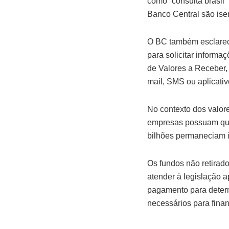
como “consulta brasil”
Banco Central são ise
O BC também esclareceu
para solicitar informa
de Valores a Receber,
mail, SMS ou aplicat
No contexto dos valor
empresas possuam qua
bilhões permaneciam i
Os fundos não retirado
atender à legislação 
pagamento para determ
necessários para finan