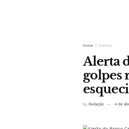
Home
Política
Alerta 
golpes 
esquec
by
Redação
4 de ab