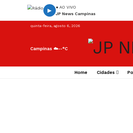
● AO VIVO
▶
JP News Campinas
quinta-feira, agosto 6, 2026
Campinas ☁️
--°C
Home
Cidades
Po