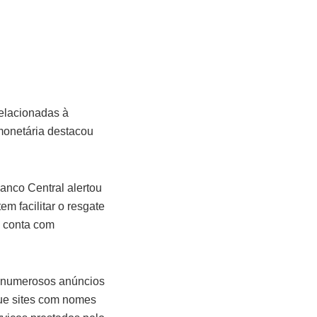
relacionadas à
 monetária destacou
Banco Central alertou
m facilitar o resgate
o conta com
u numerosos anúncios
 que sites com nomes