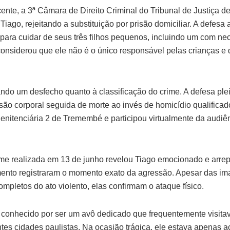
cente, a 3ª Câmara de Direito Criminal do Tribunal de Justiça 
 Tiago, rejeitando a substituição por prisão domiciliar. A defes
 para cuidar de seus três filhos pequenos, incluindo um com ne
considerou que ele não é o único responsável pelas crianças e 
do um desfecho quanto à classificação do crime. A defesa ple
são corporal seguida de morte ao invés de homicídio qualificad
nitenciária 2 de Tremembé e participou virtualmente da audiên
rime realizada em 13 de junho revelou Tiago emocionado e arre
ento registraram o momento exato da agressão. Apesar das i
mpletos do ato violento, elas confirmam o ataque físico.
 conhecido por ser um avô dedicado que frequentemente visitav
ntes cidades paulistas. Na ocasião trágica, ele estava apena