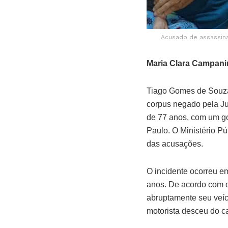
Acusado de assassin
Maria Clara Campani
Tiago Gomes de Souza
corpus negado pela Ju
de 77 anos, com um go
Paulo. O Ministério Pú
das acusações.
O incidente ocorreu e
anos. De acordo com o 
abruptamente seu veíc
motorista desceu do ca