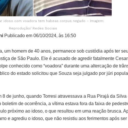
ar idoso com voadora tem habeas corpus negado – Imagem:
Reprodução/ Redes Sociais
ni
Publicado em 06/10/2024, às 16:50
, um homem de 40 anos, permanece sob custódia após ter se
stiça de São Paulo. Ele é acusado de agredir fatalmente Cesar 
lpe conhecido como “voadora” durante uma altercação de trân
blico do estado solicitou que Souza seja julgado por júri popul
m 8 de junho, quando Torresi atravessava a Rua Pirajá da Silva
boletim de ocorrência, a vítima estava fora da faixa de pedest
ulo próximo ao idoso, o que resultou em uma reação brusca. Ap
rro e agrediu o idoso, que não resistiu aos ferimentos após ser 