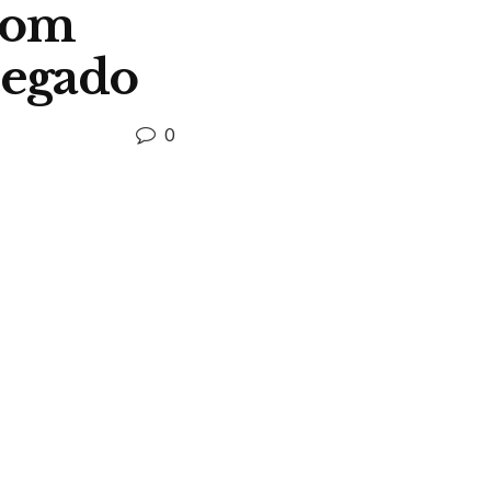
 com
negado
0