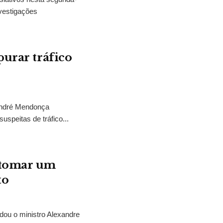
vestigações
purar tráfico
 André Mendonça
uspeitas de tráfico...
“tomar um
to
idou o ministro Alexandre