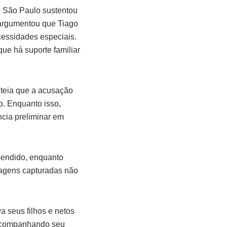
de São Paulo sustentou
a argumentou que Tiago
cessidades especiais.
que há suporte familiar
iteia que a acusação
o. Enquanto isso,
cia preliminar em
pendido, enquanto
magens capturadas não
a seus filhos e netos
s acompanhando seu