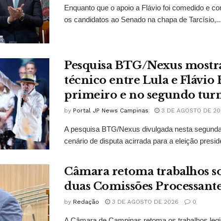
Enquanto que o apoio a Flávio foi comedido e co
os candidatos ao Senado na chapa de Tarcísio,..
Pesquisa BTG/Nexus mostr
técnico entre Lula e Flávio
primeiro e no segundo tur
by
Portal JP News Campinas
3 DE AGOSTO DE 20
A pesquisa BTG/Nexus divulgada nesta segunda-
cenário de disputa acirrada para a eleição presid
Câmara retoma trabalhos so
duas Comissões Processant
by
Redação
3 DE AGOSTO DE 2026
0
A Câmara de Campinas retoma os trabalhos legi