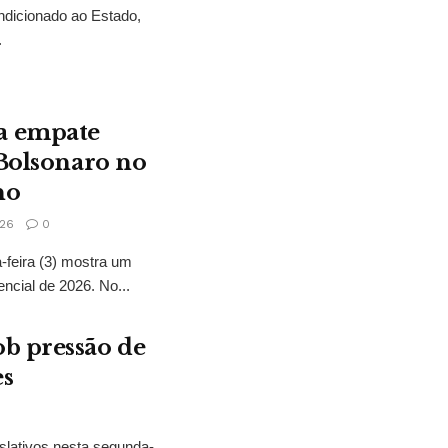
ndicionado ao Estado,
.
a empate
 Bolsonaro no
no
26
0
feira (3) mostra um
encial de 2026. No...
b pressão de
es
slativos nesta segunda-