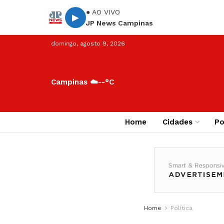
● AO VIVO
▶
JP News Campinas
domingo, agosto 9, 2026
Campinas ☁️
--°C
Home
Cidades
Po
Home
Política