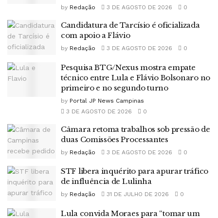
by
Redação
3 DE AGOSTO DE 2026
0
Candidatura de Tarcísio é oficializada
com apoio a Flávio
by
Redação
3 DE AGOSTO DE 2026
0
Pesquisa BTG/Nexus mostra empate
técnico entre Lula e Flávio Bolsonaro no
primeiro e no segundo turno
by
Portal JP News Campinas
3 DE AGOSTO DE 2026
0
Câmara retoma trabalhos sob pressão de
duas Comissões Processantes
by
Redação
3 DE AGOSTO DE 2026
0
STF libera inquérito para apurar tráfico
de influência de Lulinha
by
Redação
31 DE JULHO DE 2026
0
Lula convida Moraes para “tomar um