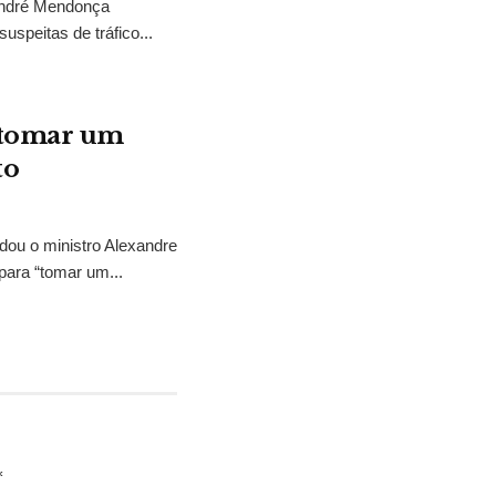
 André Mendonça
uspeitas de tráfico...
“tomar um
to
idou o ministro Alexandre
para “tomar um...
*