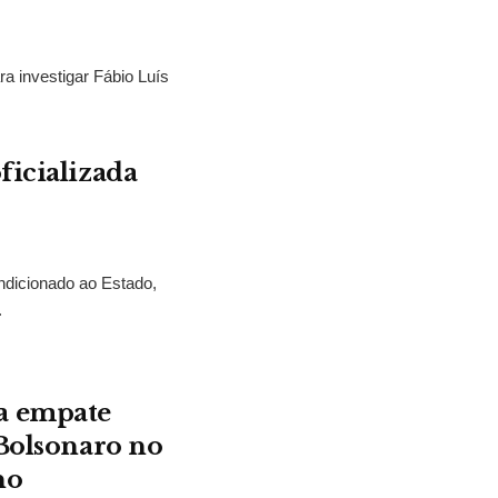
ra investigar Fábio Luís
ficializada
ndicionado ao Estado,
.
a empate
 Bolsonaro no
no