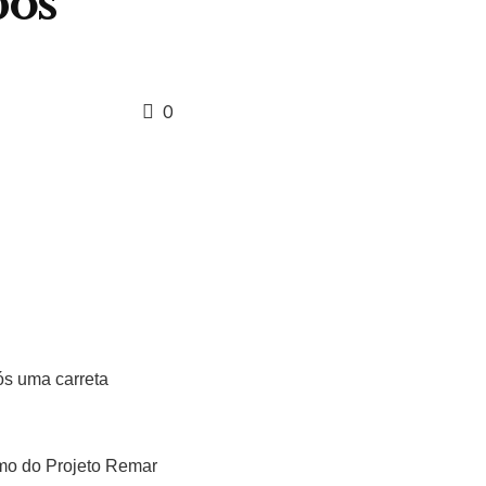
pós
0
ós uma carreta
remo do Projeto Remar