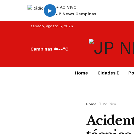
● AO VIVO
▶
JP News Campinas
sábado, agosto 8, 2026
Campinas ☁️
--°C
Home
Cidades
Po
Home
Política
Acident