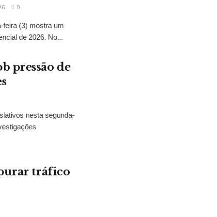
26
0
feira (3) mostra um
encial de 2026. No...
b pressão de
es
slativos nesta segunda-
vestigações
purar tráfico