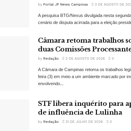
by
Portal JP News Campinas
3 DE AGOSTO DE 20
A pesquisa BTG/Nexus divulgada nesta segunda-
cenário de disputa acirrada para a eleição presid
Câmara retoma trabalhos so
duas Comissões Processant
by
Redação
3 DE AGOSTO DE 2026
0
A Câmara de Campinas retoma os trabalhos legi
feira (3) em meio a um ambiente marcado por in
envolvendo...
STF libera inquérito para a
de influência de Lulinha
by
Redação
31 DE JULHO DE 2026
0