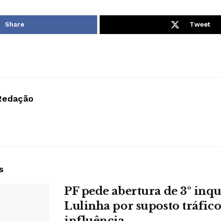
Share
Tweet
Redação
s
PF pede abertura de 3º inqu
Lulinha por suposto tráfico
influência