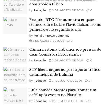
com apoio a Flávio
by
Redação
3 DE AGOSTO DE 2026
0
Pesquisa BTG/Nexus mostra empate
técnico entre Lula e Flávio Bolsonaro no
primeiro e no segundo turno
by
Portal JP News Campinas
3 DE AGOSTO DE 2026
0
Câmara retoma trabalhos sob pressão de
duas Comissões Processantes
by
Redação
3 DE AGOSTO DE 2026
0
STF libera inquérito para apurar tráfico
de influência de Lulinha
by
Redação
31 DE JULHO DE 2026
0
Lula convida Moraes para “tomar um
café” após evento no Planalto
by
Redação
30 DE JULHO DE 2026
0