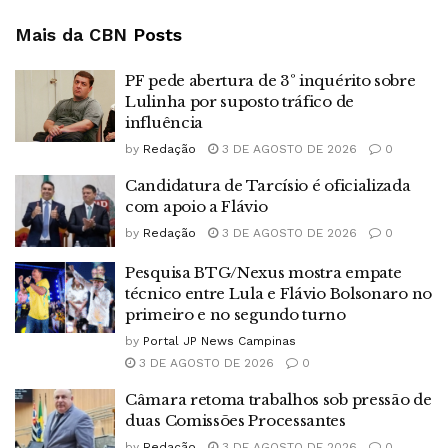
Mais da CBN
Posts
PF pede abertura de 3º inquérito sobre
Lulinha por suposto tráfico de
influência
by
Redação
3 DE AGOSTO DE 2026
0
Candidatura de Tarcísio é oficializada
com apoio a Flávio
by
Redação
3 DE AGOSTO DE 2026
0
Pesquisa BTG/Nexus mostra empate
técnico entre Lula e Flávio Bolsonaro no
primeiro e no segundo turno
by
Portal JP News Campinas
3 DE AGOSTO DE 2026
0
Câmara retoma trabalhos sob pressão de
duas Comissões Processantes
by
Redação
3 DE AGOSTO DE 2026
0