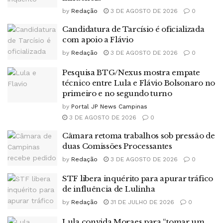
by
Redação
3 DE AGOSTO DE 2026
0
Candidatura de Tarcísio é oficializada
com apoio a Flávio
by
Redação
3 DE AGOSTO DE 2026
0
Pesquisa BTG/Nexus mostra empate
técnico entre Lula e Flávio Bolsonaro no
primeiro e no segundo turno
by
Portal JP News Campinas
3 DE AGOSTO DE 2026
0
Câmara retoma trabalhos sob pressão de
duas Comissões Processantes
by
Redação
3 DE AGOSTO DE 2026
0
STF libera inquérito para apurar tráfico
de influência de Lulinha
by
Redação
31 DE JULHO DE 2026
0
Lula convida Moraes para “tomar um