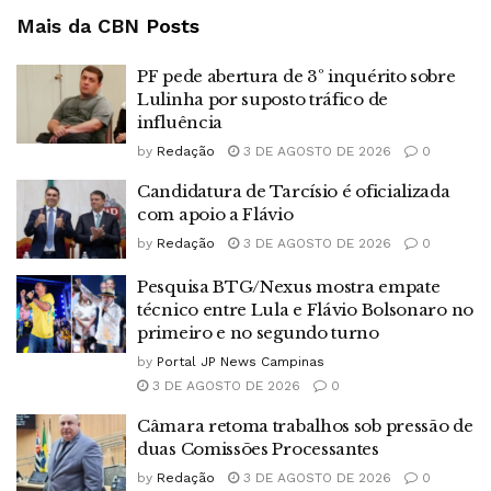
Mais da CBN
Posts
PF pede abertura de 3º inquérito sobre
Lulinha por suposto tráfico de
influência
by
Redação
3 DE AGOSTO DE 2026
0
Candidatura de Tarcísio é oficializada
com apoio a Flávio
by
Redação
3 DE AGOSTO DE 2026
0
Pesquisa BTG/Nexus mostra empate
técnico entre Lula e Flávio Bolsonaro no
primeiro e no segundo turno
by
Portal JP News Campinas
3 DE AGOSTO DE 2026
0
Câmara retoma trabalhos sob pressão de
duas Comissões Processantes
by
Redação
3 DE AGOSTO DE 2026
0