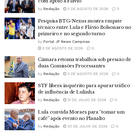
com apoio a Flávio
by
Redação
3 DE AGOSTO DE 2026
0
Pesquisa BTG/Nexus mostra empate
técnico entre Lula e Flávio Bolsonaro no
primeiro e no segundo turno
by
Portal JP News Campinas
3 DE AGOSTO DE 2026
0
Câmara retoma trabalhos sob pressão de
duas Comissões Processantes
by
Redação
3 DE AGOSTO DE 2026
0
STF libera inquérito para apurar tráfico
de influência de Lulinha
by
Redação
31 DE JULHO DE 2026
0
Lula convida Moraes para “tomar um
café” após evento no Planalto
by
Redação
30 DE JULHO DE 2026
0