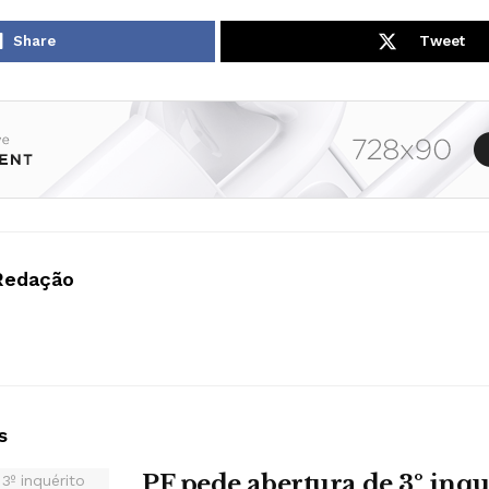
Share
Tweet
Redação
s
PF pede abertura de 3º inqu