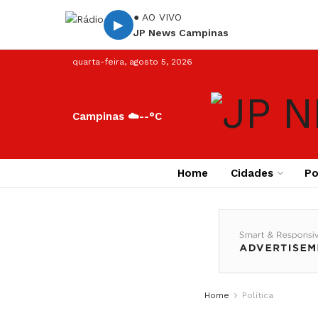
● AO VIVO
▶
JP News Campinas
quarta-feira, agosto 5, 2026
Campinas ☁️
--°C
Home
Cidades
Po
Home
Política