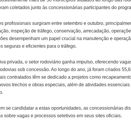
ram coletados junto às concessionárias participantes do progr
s profissionais surgiram entre setembro e outubro, principalme
ação, inspeção de tráfego, conservação, arrecadação, operaçõe
nções desempenham um papel crucial na manutenção e operação
 seguras e eficientes para o tráfego.
iva privada, o setor rodoviário ganha impulso, oferecendo vag
rodovias sob concessão. Ao longo do ano, já foram criados 55,6
onais contratados têm se dedicado a projetos como recapeament
 novos trechos e obras especiais, além de atividades essenciai
o.
em se candidatar a estas oportunidades, as concessionárias di
 sobre vagas e processos seletivos em seus sites oficiais.