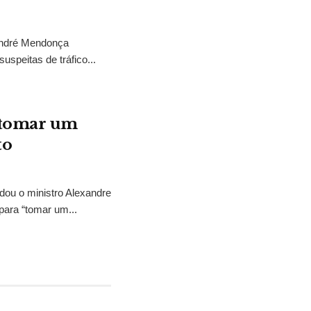
 André Mendonça
uspeitas de tráfico...
“tomar um
to
idou o ministro Alexandre
para “tomar um...