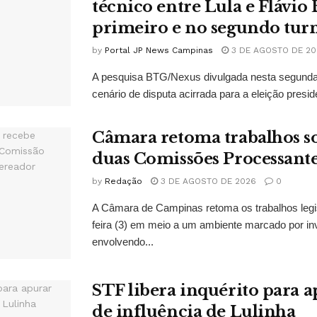
técnico entre Lula e Flávio
primeiro e no segundo tur
by
Portal JP News Campinas
3 DE AGOSTO DE 20
A pesquisa BTG/Nexus divulgada nesta segunda-
cenário de disputa acirrada para a eleição presid
Câmara retoma trabalhos so
duas Comissões Processant
by
Redação
3 DE AGOSTO DE 2026
0
A Câmara de Campinas retoma os trabalhos legi
feira (3) em meio a um ambiente marcado por in
envolvendo...
STF libera inquérito para a
de influência de Lulinha