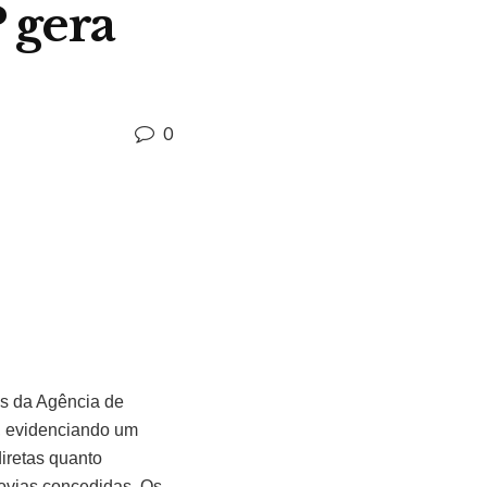
 gera
0
s da Agência de
s, evidenciando um
iretas quanto
dovias concedidas. Os