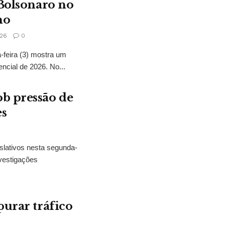
 Bolsonaro no
no
26
0
feira (3) mostra um
encial de 2026. No...
b pressão de
es
slativos nesta segunda-
vestigações
purar tráfico