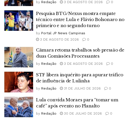
by
Redação
3 DE AGOSTO DE 2026
0
Pesquisa BTG/Nexus mostra empate
técnico entre Lula e Flávio Bolsonaro no
primeiro e no segundo turno
by
Portal JP News Campinas
3 DE AGOSTO DE 2026
0
Câmara retoma trabalhos sob pressão de
duas Comissões Processantes
by
Redação
3 DE AGOSTO DE 2026
0
STF libera inquérito para apurar tráfico
de influência de Lulinha
by
Redação
31 DE JULHO DE 2026
0
Lula convida Moraes para “tomar um
café” após evento no Planalto
by
Redação
30 DE JULHO DE 2026
0