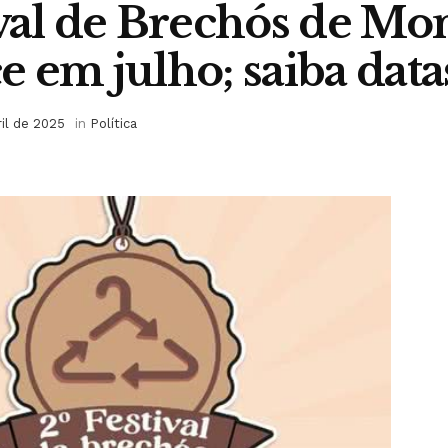
ival de Brechós de M
e em julho; saiba data
ril de 2025
in
Política