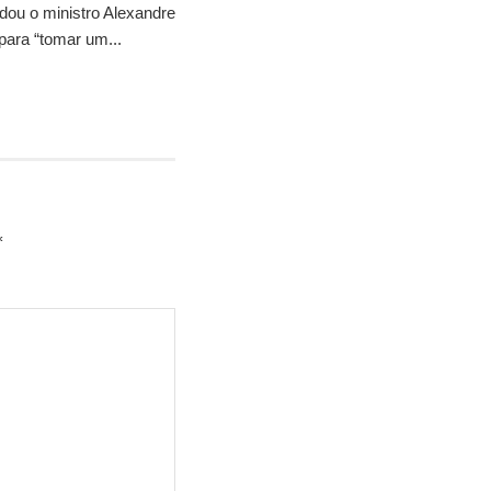
idou o ministro Alexandre
para “tomar um...
*