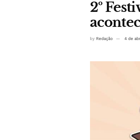
2º Fest
acontec
by
Redação
4 de ab