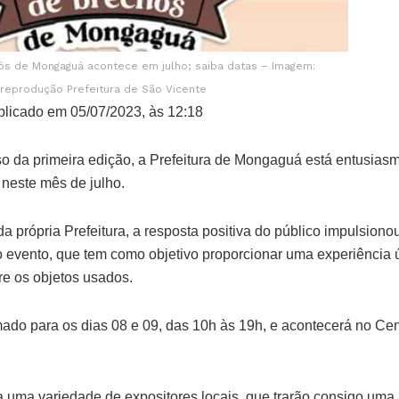
hós de Mongaguá acontece em julho; saiba datas – Imagem:
reprodução Prefeitura de São Vicente
licado em 05/07/2023, às 12:18
 da primeira edição, a Prefeitura de Mongaguá está entusiasm
 neste mês de julho.
 própria Prefeitura, a resposta positiva do público impulsiono
evento, que tem como objetivo proporcionar uma experiência 
re os objetos usados.
mado para os dias 08 e 09, das 10h às 19h, e acontecerá no Ce
ra uma variedade de expositores locais, que trarão consigo um