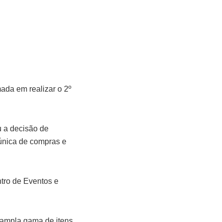
ada em realizar o 2º
u a decisão de
única de compras e
ntro de Eventos e
a ampla gama de itens