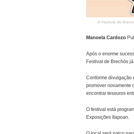
2º Festival de Brec
Manoela Cardozo
Pub
Após o enorme sucesso
Festival de Brechós já
Conforme divulgação da
promover novamente o 
encontrar tesouros ent
O festival está progra
Exposições Itapoan.
O local será palco pa