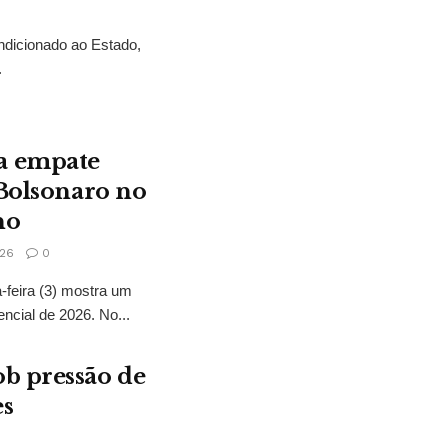
ndicionado ao Estado,
.
a empate
 Bolsonaro no
no
26
0
feira (3) mostra um
encial de 2026. No...
b pressão de
es