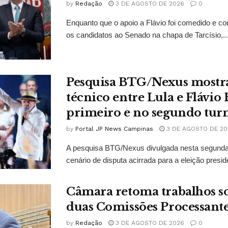
by
Redação
3 DE AGOSTO DE 2026
0
Enquanto que o apoio a Flávio foi comedido e co
os candidatos ao Senado na chapa de Tarcísio,..
Pesquisa BTG/Nexus mostr
técnico entre Lula e Flávio
primeiro e no segundo tur
by
Portal JP News Campinas
3 DE AGOSTO DE 20
A pesquisa BTG/Nexus divulgada nesta segunda-
cenário de disputa acirrada para a eleição presid
Câmara retoma trabalhos so
duas Comissões Processant
by
Redação
3 DE AGOSTO DE 2026
0