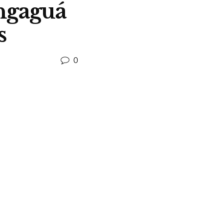
ongaguá
s
0