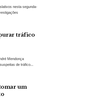
slativos nesta segunda-
vestigações
purar tráfico
 André Mendonça
uspeitas de tráfico...
“tomar um
to