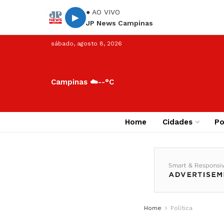
● AO VIVO
▶
JP News Campinas
sábado, agosto 8, 2026
Campinas ☁️
--°C
Home
Cidades
Po
Home
Política