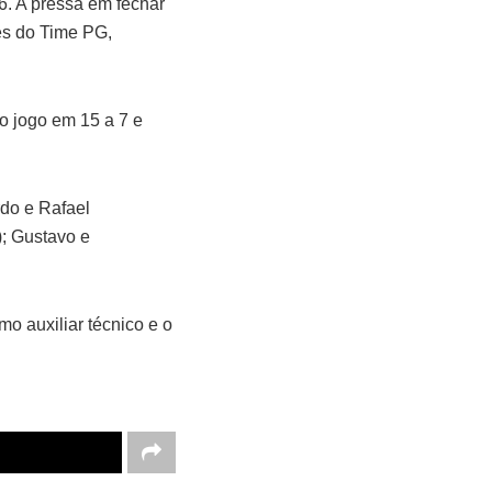
6. A pressa em fechar
res do Time PG,
o jogo em 15 a 7 e
rdo e Rafael
); Gustavo e
o auxiliar técnico e o