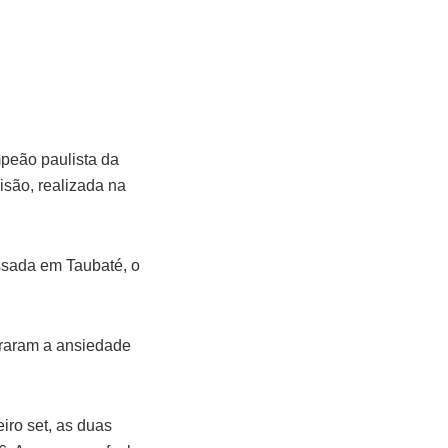
mpeão paulista da
isão, realizada na
assada em Taubaté, o
eraram a ansiedade
iro set, as duas