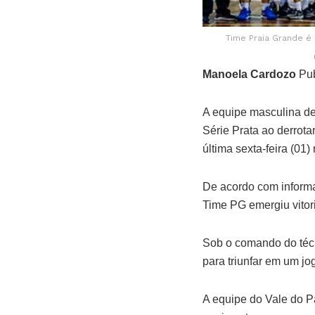
Time Praia Grande é 
Manoela Cardozo
Pub
A equipe masculina de
Série Prata ao derrota
última sexta-feira (01
De acordo com informa
Time PG emergiu vitori
Sob o comando do técn
para triunfar em um jog
A equipe do Vale do P