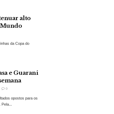
.
tenuar alto
o Mundo
rinhas da Copa do
asa e Guarani
 semana
0
ltados opostos para os
Pela...