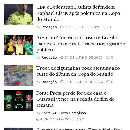
CBF e Federação Paulista defendem
Raphael Claus após polêmica na Copa
do Mundo
by
Redação
7 DE JULHO DE 2026
0
Arena do Torcedor transmite Brasil x
Escócia com expectativa de novo grande
público
by
Redação
24 DE JUNHO DE 2026
0
Troca de figurinhas pode atenuar alto
custo do álbum da Copa do Mundo
by
Redação
20 DE JUNHO DE 2026
0
Ponte Preta perde fora de casa e
Guarani vence na rodada do fim de
semana
by
Portal JP News Campinas
4 DE MAIO DE 2026
0
Guarani empata com a Ferroviária fora