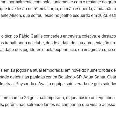
aram normalmente com bola, juntamente com o restante do grup
n, que teve lesão no 5º metacarpo, na mão esquerda, ainda não 
lante Alison, que sofreu lesão no joelho esquerdo em 2023, est
 o técnico Fábio Carille concedeu entrevista coletiva, e destac
as trabalhando no clube, desde a data de sua apresentação no
alidade dos jogadores e pela experiência, eu imaginava que s
s em 18 jogos na atual temporada; em nove do número total de 
etade deles; nas partidas contra Botafogo-SP, Água Santa, Guar
meiras, Paysandu e Avaí, a equipe saiu zerada de gols sofrido
o time marcou 26 gols na temporada, o que mostra um equilíbrio
, porém, não sofrendo tantos na campanha que visa o acesso 