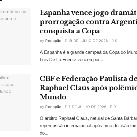
Espanha vence jogo dramát
prorrogação contra Argent
conquista a Copa
by
Redação
19 DE JULHO DE 2026
0
A Espanha é a grande campeã da Copa do Mund
Luis De La Fuente venceu por...
CBF e Federação Paulista 
Raphael Claus após polêmi
Mundo
by
Redação
7 DE JULHO DE 2026
0
O árbitro Raphael Claus, natural de Santa Bárba
repercussão internacional após uma decisão to
do...