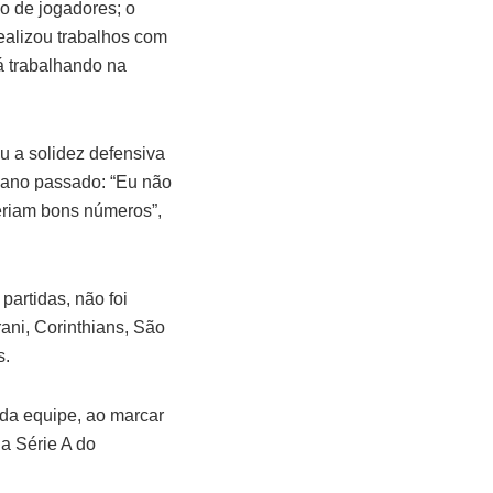
o de jogadores; o
realizou trabalhos com
á trabalhando na
ou a solidez defensiva
 ano passado: “Eu não
eriam bons números”,
partidas, não foi
ani, Corinthians, São
s.
 da equipe, ao marcar
a Série A do