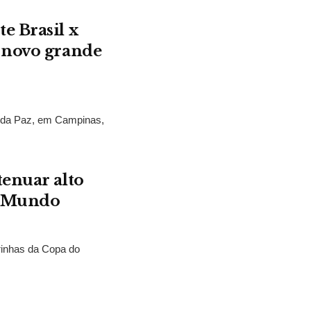
e Brasil x
 novo grande
s da Paz, em Campinas,
.
tenuar alto
o Mundo
rinhas da Copa do