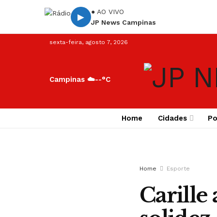
● AO VIVO
▶
JP News Campinas
sexta-feira, agosto 7, 2026
Campinas ☁️
--°C
Home
Cidades
Po
Home
Esporte
Carille