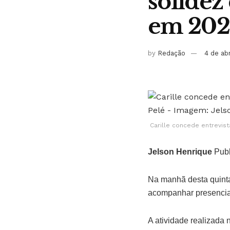
solidez
em 202
by
Redação
4 de ab
Carille concede entrevis
Jelson Henrique
Publ
Na manhã desta quinta-
acompanhar presencia
A atividade realizada 