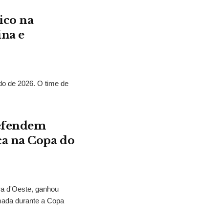
ico na
ina e
o de 2026. O time de
defendem
ca na Copa do
ra d'Oeste, ganhou
mada durante a Copa