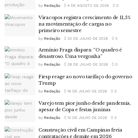
by
Redação
4 DE AGOSTO DE 2026
0
Viracopos registra crescimento de 11,5%
na movimentação de cargas no
primeiro semestre
by
Redação
30 DE JULHO DE 2026
0
Armínio Fraga dispara: “O quadro é
desastroso. Uma vergonha”
by
Redação
28 DE JULHO DE 2026
0
Fiesp reage ao novo tarifaço do governo
Trump
by
Redação
16 DE JULHO DE 2026
0
Varejo tem pior junho desde pandemia,
apesar de Copa e festas juninas
by
Redação
10 DE JULHO DE 2026
0
Construção civil em Campinas freia
contratações e demite em 2026