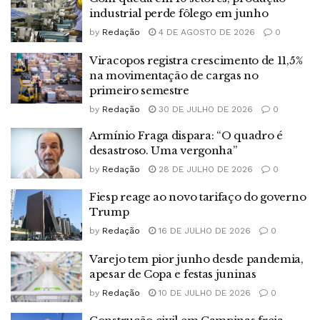
industrial perde fôlego em junho
by
Redação
4 DE AGOSTO DE 2026
0
Viracopos registra crescimento de 11,5%
na movimentação de cargas no
primeiro semestre
by
Redação
30 DE JULHO DE 2026
0
Armínio Fraga dispara: “O quadro é
desastroso. Uma vergonha”
by
Redação
28 DE JULHO DE 2026
0
Fiesp reage ao novo tarifaço do governo
Trump
by
Redação
16 DE JULHO DE 2026
0
Varejo tem pior junho desde pandemia,
apesar de Copa e festas juninas
by
Redação
10 DE JULHO DE 2026
0