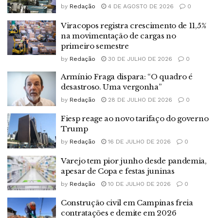
by
Redação
4 DE AGOSTO DE 2026
0
Viracopos registra crescimento de 11,5%
na movimentação de cargas no
primeiro semestre
by
Redação
30 DE JULHO DE 2026
0
Armínio Fraga dispara: “O quadro é
desastroso. Uma vergonha”
by
Redação
28 DE JULHO DE 2026
0
Fiesp reage ao novo tarifaço do governo
Trump
by
Redação
16 DE JULHO DE 2026
0
Varejo tem pior junho desde pandemia,
apesar de Copa e festas juninas
by
Redação
10 DE JULHO DE 2026
0
Construção civil em Campinas freia
contratações e demite em 2026