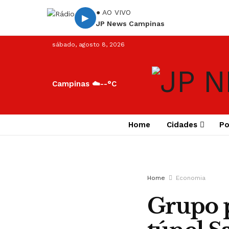
● AO VIVO
▶
JP News Campinas
sábado, agosto 8, 2026
Campinas ☁️
--°C
Home
Cidades
Po
Home
Economia
Grupo p