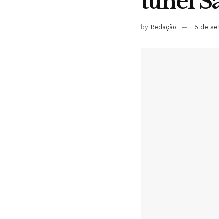
túnel S
by
Redação
5 de s