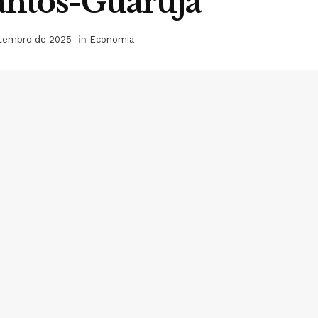
antos-Guarujá
etembro de 2025
in
Economia