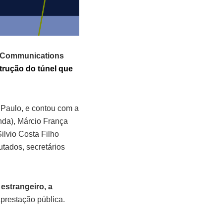
a Communications
trução do túnel que
o Paulo, e contou com a
nda), Márcio França
lvio Costa Filho
utados, secretários
estrangeiro, a
aprestação pública.