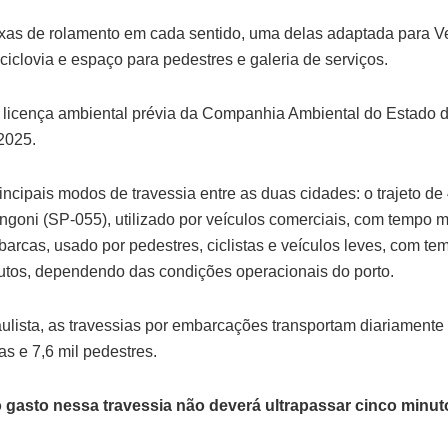
faixas de rolamento em cada sentido, uma delas adaptada para V
 ciclovia e espaço para pedestres e galeria de serviços.
m licença ambiental prévia da Companhia Ambiental do Estado 
2025.
incipais modos de travessia entre as duas cidades: o trajeto d
ni (SP-055), utilizado por veículos comerciais, com tempo m
barcas, usado por pedestres, ciclistas e veículos leves, com te
utos, dependendo das condições operacionais do porto.
lista, as travessias por embarcações transportam diariamente 
tas e 7,6 mil pedestres.
 gasto nessa travessia não deverá ultrapassar cinco minut