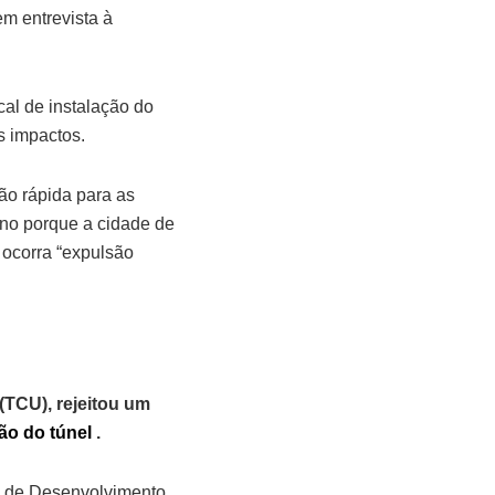
m entrevista à
al de instalação do
s impactos.
ão rápida para as
rno porque a cidade de
 ocorra “expulsão
(TCU), rejeitou um
ão do túnel
.
l de Desenvolvimento