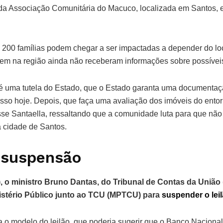
 da Associação Comunitária do Macuco, localizada em Santos, e
 200 famílias podem chegar a ser impactadas a depender do loc
ivem na região ainda não receberam informações sobre possívei
 uma tutela do Estado, que o Estado garanta uma documentaç
sso hoje. Depois, que faça uma avaliação dos imóveis do ento
isse Santaella, ressaltando que a comunidade luta para que não
 cidade de Santos.
 suspensão
), o ministro Bruno Dantas, do Tribunal de Contas da União 
nistério Público junto ao TCU (MPTCU) para
suspender o leil
o modelo do leilão, que poderia sugerir que o Banco Naciona