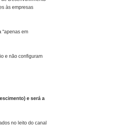
ões às empresas
va “apenas em
rio e não configuram
escimento) e será a
dos no leito do canal