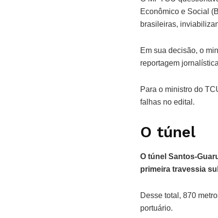
Econômico e Social (B
brasileiras, inviabiliz
Em sua decisão, o min
reportagem jornalístic
Para o ministro do TCU
falhas no edital.
O túnel
O túnel Santos-Guaru
primeira travessia s
Desse total, 870 metr
portuário.