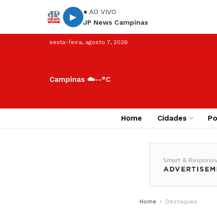
● AO VIVO
▶
JP News Campinas
sexta-feira, agosto 7, 2026
Campinas ☁️
--°C
Home
Cidades
Po
Home
Destaques