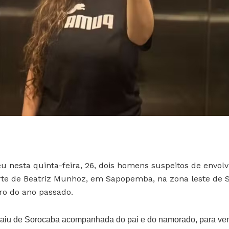
deu nesta quinta-feira, 26, dois homens suspeitos de envol
te de Beatriz Munhoz, em Sapopemba, na zona leste de S
o do ano passado.
 saiu de Sorocaba acompanhada do pai e do namorado, para ve