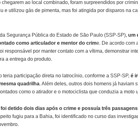
 chegarem ao local combinado, foram surpreendidos por crim
giu e utilizou gás de pimenta, mas foi atingida por disparos na 
 da Segurança Pública do Estado de São Paulo (SSP-SP),
um 
apontado como articulador e mentor do crim
e. De acordo com a
foi responsável por manter contato com a vítima, demonstrar int
ra a entrega do produto.
o teria participação direta no latrocínio, conforme a SSP-SP,
é i
 mesma quadrilha
. Além deles, outros dois homens já haviam 
ntados como o atirador e o motociclista que conduzia a moto ut
 foi detido dois dias após o crime e possuía três passagens
eito fugiu para a Bahia, foi identificado no curso das investig
novembro.