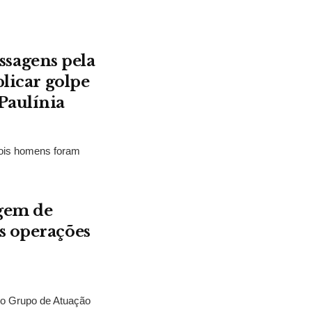
sagens pela
plicar golpe
Paulínia
ois homens foram
agem de
s operações
lo Grupo de Atuação