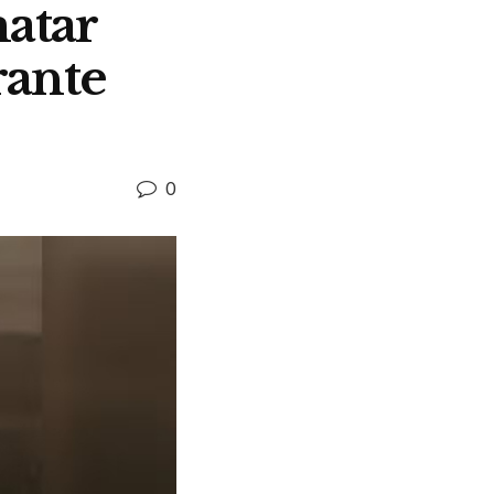
matar
rante
0