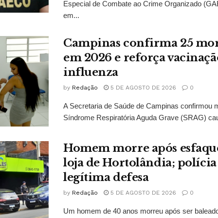
Especial de Combate ao Crime Organizado (GAE
em...
Campinas confirma 25 mort
em 2026 e reforça vacinaçã
influenza
by
Redação
5 DE AGOSTO DE 2026
0
A Secretaria de Saúde de Campinas confirmou 
Síndrome Respiratória Aguda Grave (SRAG) caus
Homem morre após esfaqu
loja de Hortolândia; políci
legítima defesa
by
Redação
5 DE AGOSTO DE 2026
0
Um homem de 40 anos morreu após ser baleado 