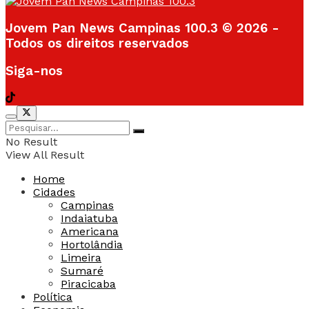
Jovem Pan News Campinas 100.3 © 2026 -
Todos os direitos reservados
Siga-nos
No Result
View All Result
Home
Cidades
Campinas
Indaiatuba
Americana
Hortolândia
Limeira
Sumaré
Piracicaba
Política