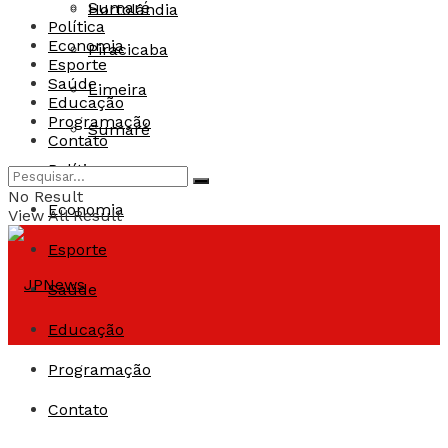
Sumaré
Hortolândia
Política
Economia
Piracicaba
Esporte
Saúde
Limeira
Educação
Programação
Sumaré
Contato
Política
No Result
Economia
View All Result
Esporte
Saúde
Educação
Programação
Contato