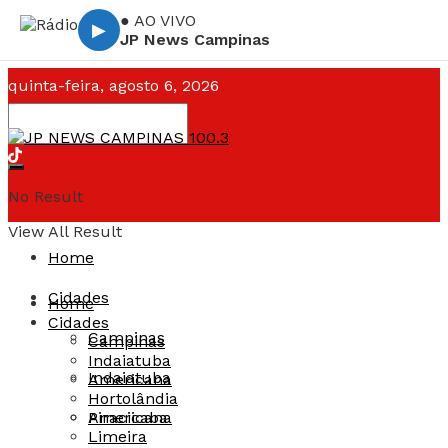
● AO VIVO
▶
JP News Campinas
quinta-feira, agosto 6, 2026
Campinas ☁️
--°C
No Result
View All Result
Home
Cidades
Home
Cidades
Campinas
Campinas
Indaiatuba
Indaiatuba
Americana
Hortolândia
Americana
Piracicaba
Limeira