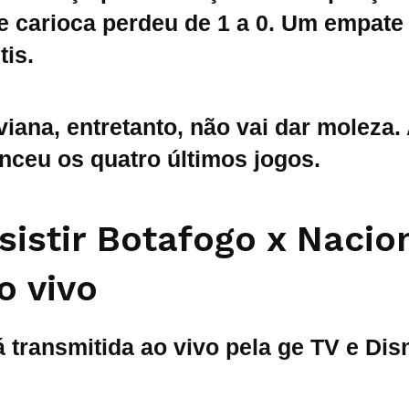
me carioca perdeu de 1 a 0. Um empate 
tis.
viana, entretanto, não vai dar moleza.
nceu os quatro últimos jogos.
istir Botafogo x Nacio
o vivo
á transmitida ao vivo pela ge TV e Di