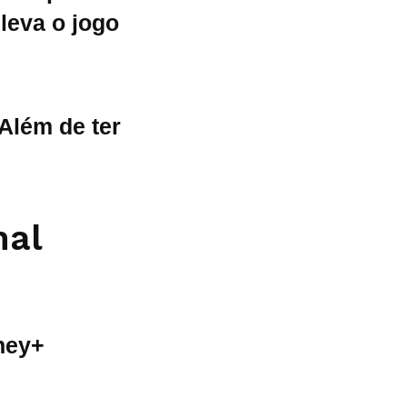
leva o jogo
 Além de ter
nal
sney+