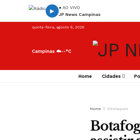
● AO VIVO
▶
JP News Campinas
quinta-feira, agosto 6, 2026
Campinas ☁️
--°C
Home
Cidades
Po
Home
Destaques
Botafog