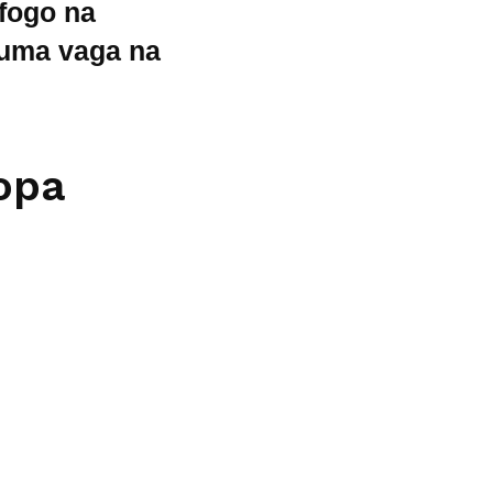
afogo na
 uma vaga na
opa