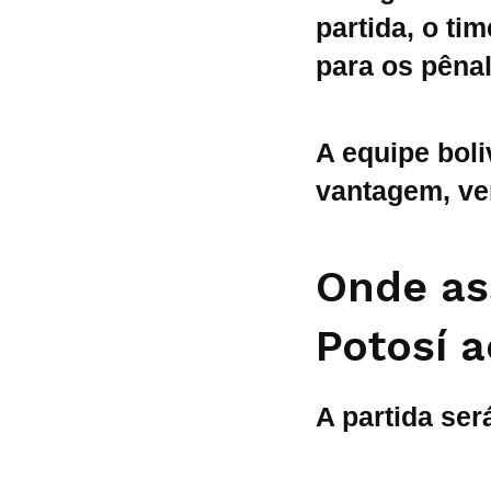
partida, o ti
para os pênal
A equipe boli
vantagem, ve
Onde ass
Potosí a
A partida ser