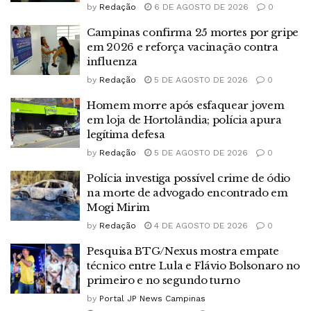
by
Redação
6 DE AGOSTO DE 2026
0
Campinas confirma 25 mortes por gripe
em 2026 e reforça vacinação contra
influenza
by
Redação
5 DE AGOSTO DE 2026
0
Homem morre após esfaquear jovem
em loja de Hortolândia; polícia apura
legítima defesa
by
Redação
5 DE AGOSTO DE 2026
0
Polícia investiga possível crime de ódio
na morte de advogado encontrado em
Mogi Mirim
by
Redação
4 DE AGOSTO DE 2026
0
Pesquisa BTG/Nexus mostra empate
técnico entre Lula e Flávio Bolsonaro no
primeiro e no segundo turno
by
Portal JP News Campinas