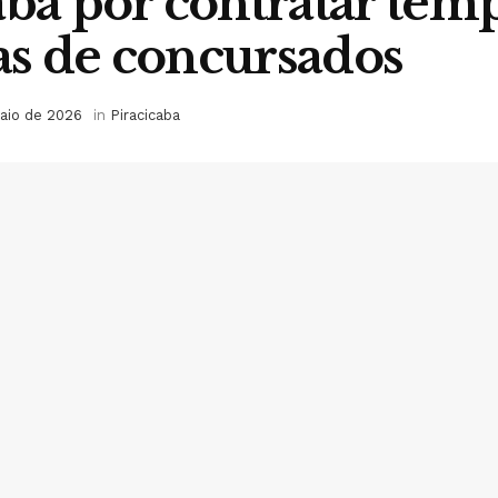
aba por contratar tem
s de concursados
aio de 2026
in
Piracicaba