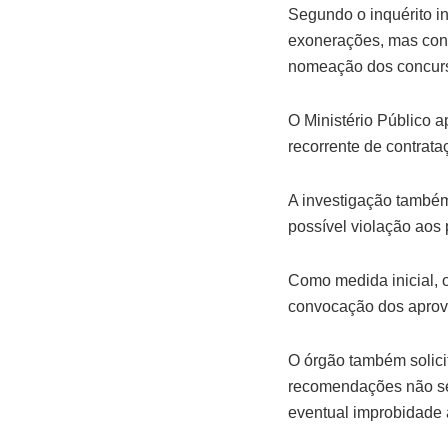
Segundo o inquérito i
exonerações, mas cont
nomeação dos concur
O Ministério Público a
recorrente de contrat
A investigação também 
possível violação aos 
Como medida inicial, 
convocação dos aprova
O órgão também solicit
recomendações não sej
eventual improbidade a