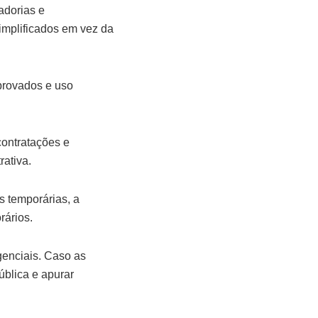
adorias e
implificados em vez da
aprovados e uso
contratações e
rativa.
 temporárias, a
rários.
genciais. Caso as
ública e apurar