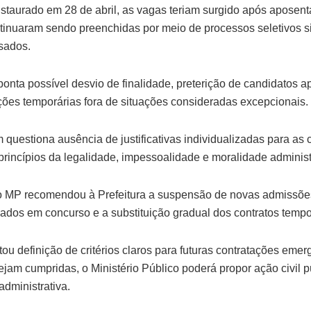
nstaurado em 28 de abril, as vagas teriam surgido após aposent
inuaram sendo preenchidas por meio de processos seletivos s
sados.
ponta possível desvio de finalidade, preterição de candidatos 
ações temporárias fora de situações consideradas excepcionais.
questiona ausência de justificativas individualizadas para as 
princípios da legalidade, impessoalidade e moralidade administ
o MP recomendou à Prefeitura a suspensão de novas admissões
dos em concurso e a substituição gradual dos contratos tempo
ou definição de critérios claros para futuras contratações emer
am cumpridas, o Ministério Público poderá propor ação civil p
dministrativa.