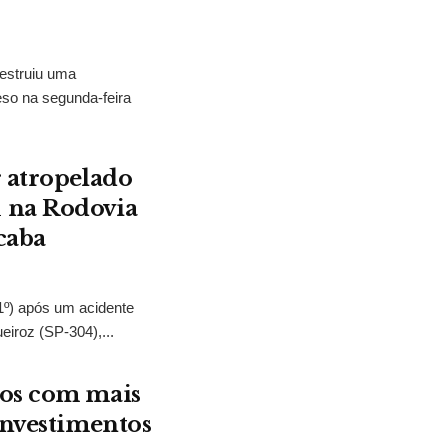
estruiu uma
eso na segunda-feira
r atropelado
 na Rodovia
caba
(1º) após um acidente
iroz (SP-304),...
nos com mais
investimentos