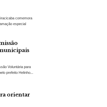
Piracicaba comemora
ramação especial
emissão
 municipais
são Voluntária para
lo prefeito Helinho...
ra orientar