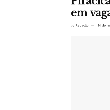
Piracic
em vaga
by
Redação
14 de m