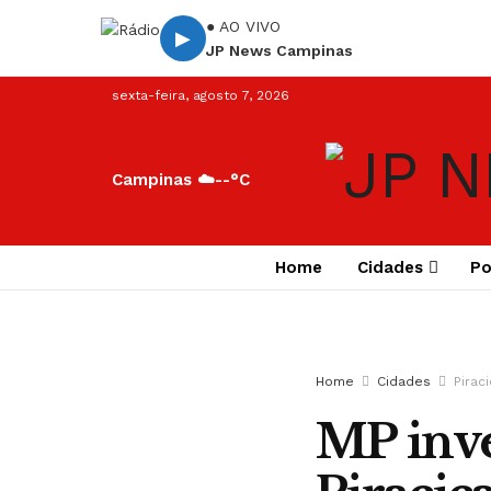
● AO VIVO
▶
JP News Campinas
sexta-feira, agosto 7, 2026
Campinas ☁️
--°C
Home
Cidades
Po
Home
Cidades
Pirac
MP inve