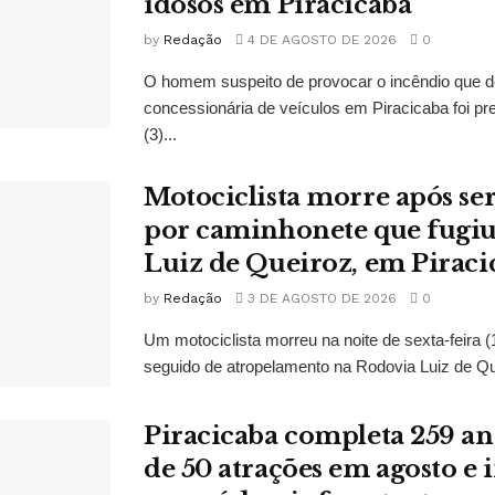
idosos em Piracicaba
by
Redação
4 DE AGOSTO DE 2026
0
O homem suspeito de provocar o incêndio que d
concessionária de veículos em Piracicaba foi pr
(3)...
Motociclista morre após se
por caminhonete que fugiu
Luiz de Queiroz, em Piraci
by
Redação
3 DE AGOSTO DE 2026
0
Um motociclista morreu na noite de sexta-feira 
seguido de atropelamento na Rodovia Luiz de Que
Piracicaba completa 259 a
de 50 atrações em agosto e 