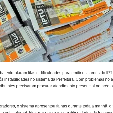
a enfrentaram filas e dificuldades para emitir os carnês do IP
ós instabilidades no sistema da Prefeitura. Com problemas no a
tribuintes precisaram procurar atendimento presencial no prédi
radores, o sistema apresentou falhas durante toda a manhã, di
o pela internet. Idosos e pessoas com dificuldades de locomo