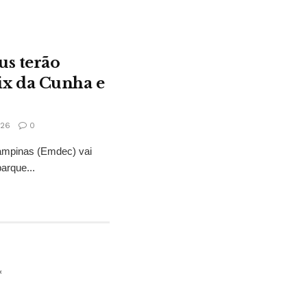
us terão
ix da Cunha e
026
0
ampinas (Emdec) vai
barque...
*