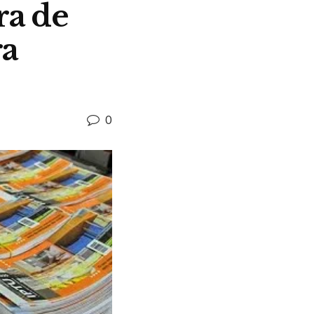
ra de
ra
0