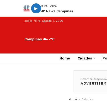
● AO VIVO
▶
JP News Campinas
sexta-feira, agosto 7, 2026
Campinas ☁️
--°C
Home
Cidades
Po
Home
Cidades