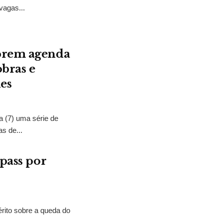
vagas...
mprem agenda
bras e
es
a (7) uma série de
s de...
epass por
uérito sobre a queda do