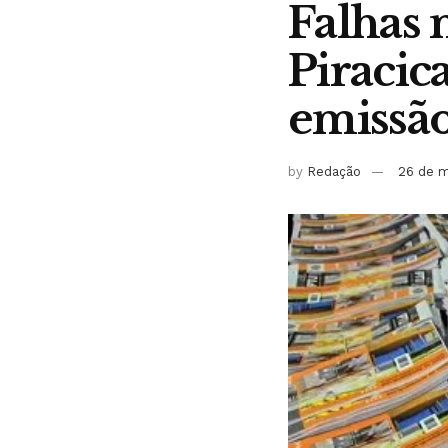
Falhas 
Piracic
emissã
by
Redação
26 de m