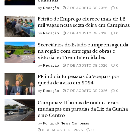
by
Redação
7 DE AGOSTO DE 2026
0
Feirão de Emprego oferece mais de 1,2
mil vagas nesta sexta-feira em Campinas
by
Redação
7 DE AGOSTO DE 2026
0
Secretários do Estado cumprem agenda
na região com entregas de obras e
vistoria ao Trem Intercidades
by
Redação
7 DE AGOSTO DE 2026
0
PF indicia 16 pessoas da Voepass por
queda de avião em 2024
by
Redação
7 DE AGOSTO DE 2026
0
Campinas: 11 linhas de ônibus terão
mudanças em paradas da Lix da Cunha
e no Centro
by
Portal JP News Campinas
6 DE AGOSTO DE 2026
0