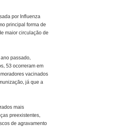
ada por Influenza
mo principal forma de
e maior circulação de
 ano passado,
os, 53 ocorreram em
4 moradores vacinados
munização, já que a
erados mais
ças preexistentes,
iscos de agravamento