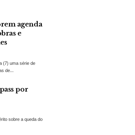
mprem agenda
bras e
es
a (7) uma série de
s de...
epass por
uérito sobre a queda do