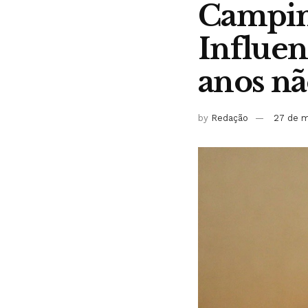
Campina
Influen
anos nã
by
Redação
27 de m