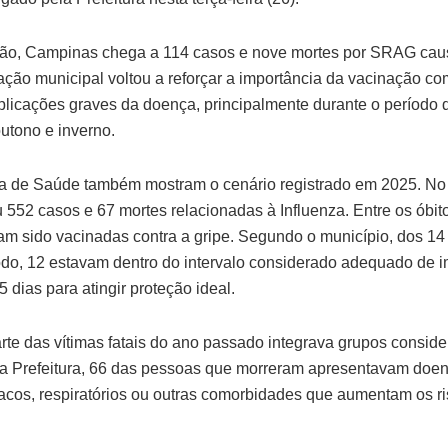
ão, Campinas chega a 114 casos e nove mortes por SRAG caus
ação municipal voltou a reforçar a importância da vacinação co
licações graves da doença, principalmente durante o período d
outono e inverno.
ia de Saúde também mostram o cenário registrado em 2025. No
 552 casos e 67 mortes relacionadas à Influenza. Entre os óbit
m sido vacinadas contra a gripe. Segundo o município, dos 1
do, 12 estavam dentro do intervalo considerado adequado de i
 dias para atingir proteção ideal.
arte das vítimas fatais do ano passado integrava grupos consid
a Prefeitura, 66 das pessoas que morreram apresentavam doen
cos, respiratórios ou outras comorbidades que aumentam os r