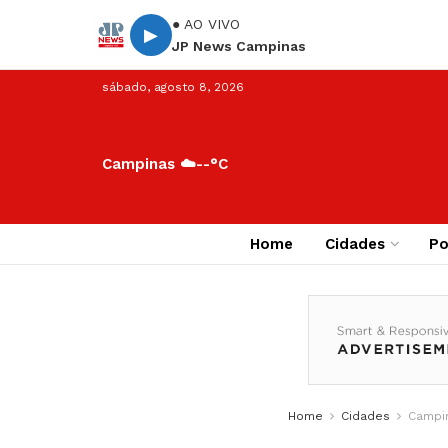
● AO VIVO
▶
JP News Campinas
sábado, agosto 8, 2026
Campinas ☁️
--°C
Home
Cidades
Po
Home
Cidades
Campi