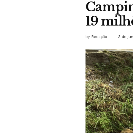
Campina
19 milh
by
Redação
3 de ju