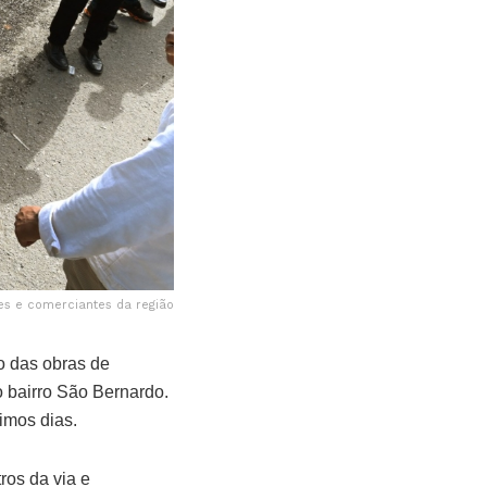
s e comerciantes da região
io das obras de
 bairro São Bernardo.
imos dias.
ros da via e