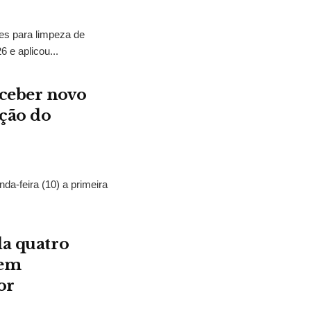
ões para limpeza de
 e aplicou...
eceber novo
ação do
da-feira (10) a primeira
la quatro
 em
or