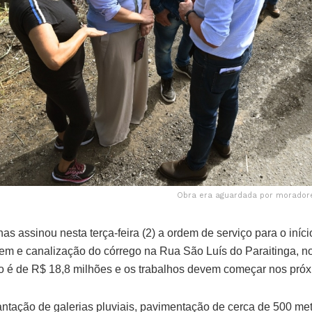
Obra era aguardada por moradore
as assinou nesta terça-feira (2) a ordem de serviço para o iníc
m e canalização do córrego na Rua São Luís do Paraitinga, no
to é de R$ 18,8 milhões e os trabalhos devem começar nos próx
lantação de galerias pluviais, pavimentação de cerca de 500 met