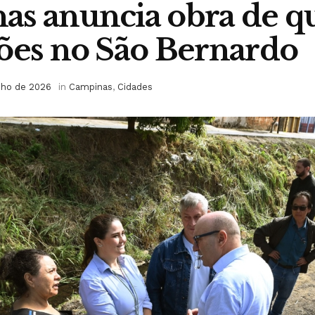
s anuncia obra de q
ões no São Bernardo
nho de 2026
in
Campinas
,
Cidades