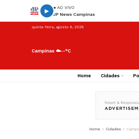
● AO VIVO
▶
JP News Campinas
quinta-feira, agosto 6, 2026
Campinas ☁️
--°C
Home
Cidades
Po
Home
Cidades
Campi