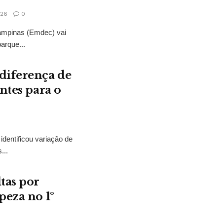
026
0
ampinas (Emdec) vai
barque...
diferença de
ntes para o
dentificou variação de
...
tas por
peza no 1º