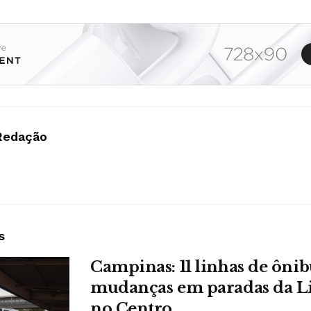
Redação
s
Campinas: 11 linhas de ônib
mudanças em paradas da L
no Centro