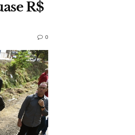
uase R$
0