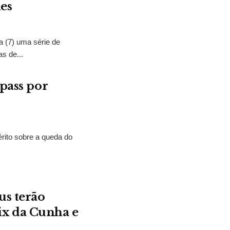
es
a (7) uma série de
s de...
epass por
uérito sobre a queda do
us terão
ix da Cunha e