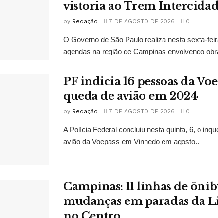
vistoria ao Trem Intercidad
by
Redação
7 DE AGOSTO DE 2026
0
O Governo de São Paulo realiza nesta sexta-feir
agendas na região de Campinas envolvendo obra
PF indicia 16 pessoas da Vo
queda de avião em 2024
by
Redação
7 DE AGOSTO DE 2026
0
A Polícia Federal concluiu nesta quinta, 6, o inq
avião da Voepass em Vinhedo em agosto...
Campinas: 11 linhas de ônib
mudanças em paradas da L
no Centro