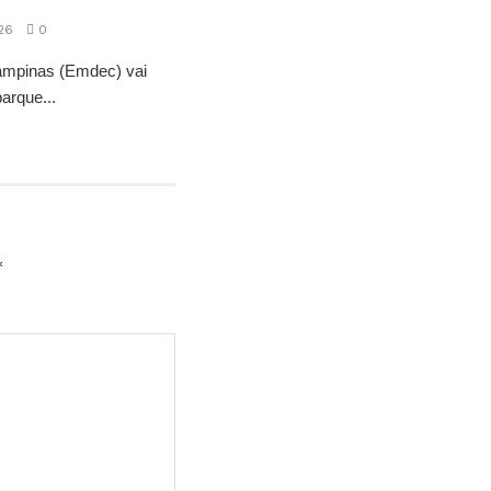
26
0
ampinas (Emdec) vai
barque...
*