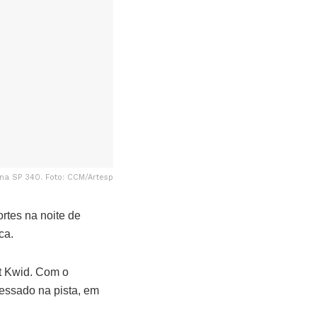
na SP 340. Foto: CCM/Artesp
tes na noite de
ca.
t Kwid. Com o
vessado na pista, em