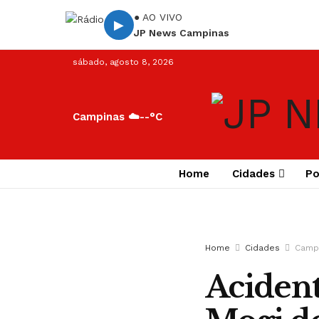
● AO VIVO
▶
JP News Campinas
sábado, agosto 8, 2026
Campinas ☁️
--°C
Home
Cidades
Po
Home
Cidades
Camp
Aciden