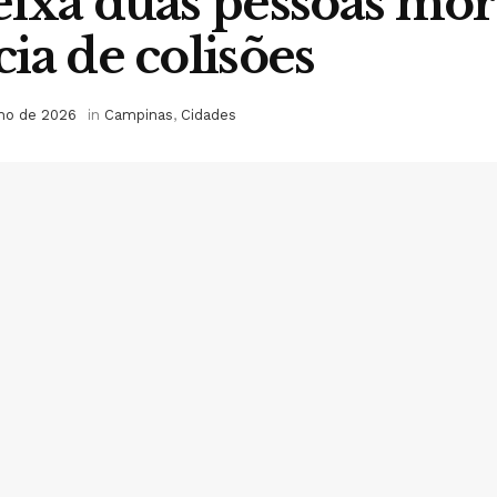
ixa duas pessoas mor
ia de colisões
lho de 2026
in
Campinas
,
Cidades