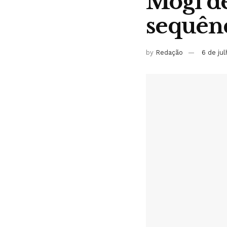
Mogi de
sequênc
by
Redação
6 de ju