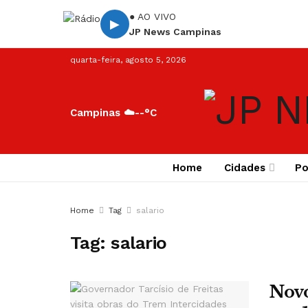
● AO VIVO
▶
JP News Campinas
quarta-feira, agosto 5, 2026
Campinas ☁️
--°C
Home
Cidades
Po
Home
Tag
salario
Tag:
salario
Novo