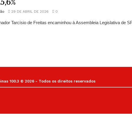
5,6%
ão
29 DE ABRIL DE 2026
0
ador Tarcísio de Freitas encaminhou à Assembleia Legislativa de SP, o
as 100.3 © 2026 - Todos os direitos reservados