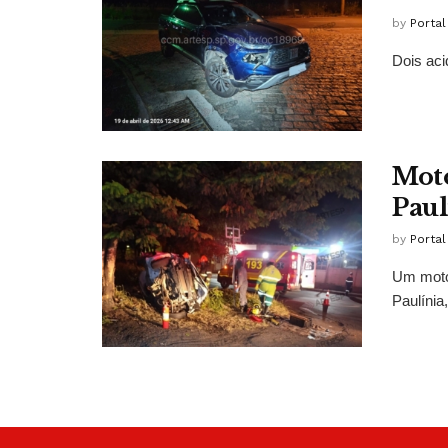
by
Porta
Dois aci
Moto
Paul
by
Porta
Um motor
Paulínia, 