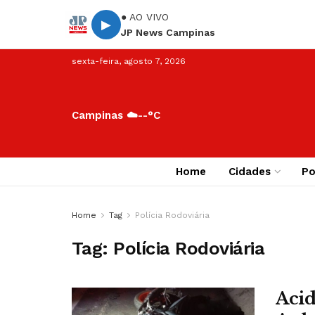
● AO VIVO
▶
JP News Campinas
sexta-feira, agosto 7, 2026
Campinas ☁️
--°C
Home
Cidades
Po
Home
Tag
Polícia Rodoviária
Tag:
Polícia Rodoviária
Acid