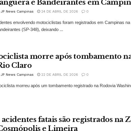
anguera e Bandeirantes em Campin
l JP News Campinas
24 DE ABRIL DE 2026
0
dentes envolvendo motociclistas foram registrados em Campinas na q
ndeirantes (SP-348), deixando ...
ciclista morre após tombamento na
io Claro
l JP News Campinas
22 DE ABRIL DE 2026
0
iclista morreu após um tombamento registrado na Rodovia Washingt
 acidentes fatais são registrados na
osmópolis e Limeira