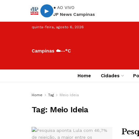
● AO VIVO
▶
JP News Campinas
quinta-feira, agosto 6, 2026
Campinas ☁️
--°C
Home
Cidades
Po
Home
Tag
Meio Ideia
Tag:
Meio Ideia
Pesq