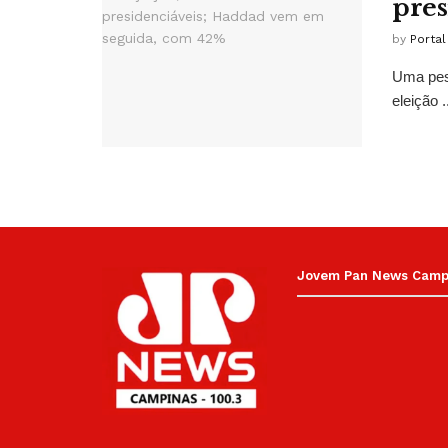
pres
by
Porta
Uma pesq
eleição .
Jovem Pan News Campin