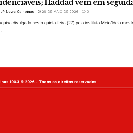
idenciáveis; Haddad vem em seguid
l JP News Campinas
28 DE MAIO DE 2026
0
uisa divulgada nesta quinta-feira (27) pelo instituto Meio/Ideia mos
..
as 100.3 © 2026 - Todos os direitos reservados