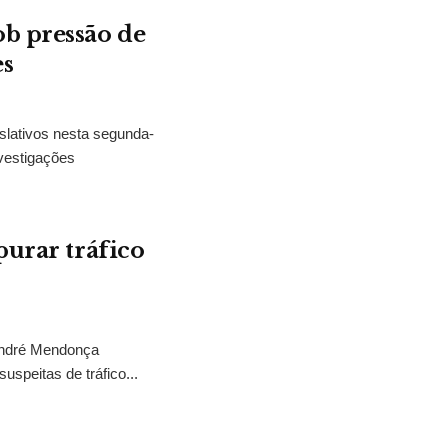
b pressão de
es
slativos nesta segunda-
vestigações
purar tráfico
 André Mendonça
uspeitas de tráfico...