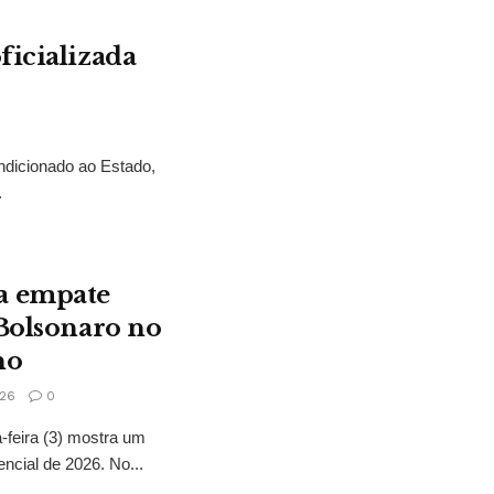
ficializada
ndicionado ao Estado,
.
a empate
 Bolsonaro no
no
26
0
feira (3) mostra um
encial de 2026. No...