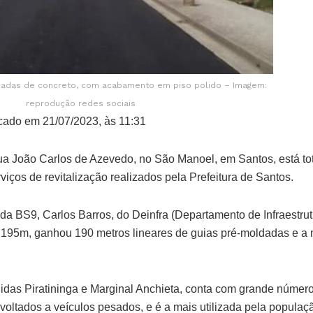
lçadas de concreto, com acabamento em piso polido – Imagem:
reprodução redes sociais
cado em 21/07/2023, às 11:31
Rua João Carlos de Azevedo, no São Manoel, em Santos, está to
viços de revitalização realizados pela Prefeitura de Santos.
a BS9, Carlos Barros, do Deinfra (Departamento de Infraestrut
e 195m, ganhou 190 metros lineares de guias pré-moldadas e
enidas Piratininga e Marginal Anchieta, conta com grande númer
voltados a veículos pesados, e é a mais utilizada pela popula