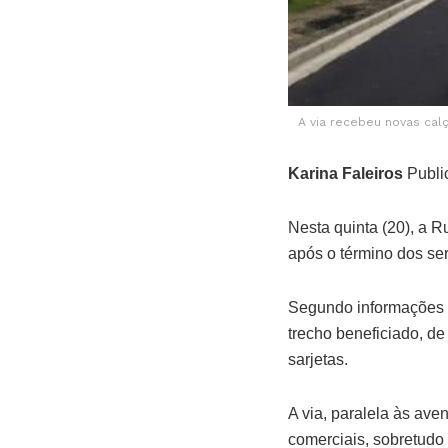
A via recebeu novas ca
Karina Faleiros
Publi
Nesta quinta (20), a 
após o término dos ser
Segundo informações d
trecho beneficiado, d
sarjetas.
A via, paralela às av
comerciais, sobretudo 