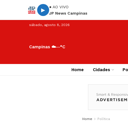
● AO VIVO
▶
JP News Campinas
sábado, agosto 8, 2026
Campinas ☁️
--°C
Home
Cidades
Po
Home
Política