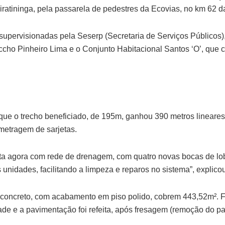
Piratininga, pela passarela de pedestres da Ecovias, no km 62 d
supervisionadas pela Seserp (Secretaria de Serviços Públicos)
ccho Pinheiro Lima e o Conjunto Habitacional Santos ‘O’, que 
que o trecho beneficiado, de 195m, ganhou 390 metros lineares
etragem de sarjetas.
nta agora com rede de drenagem, com quatro novas bocas de l
s unidades, facilitando a limpeza e reparos no sistema”, explicou
concreto, com acabamento em piso polido, cobrem 443,52m². F
ade e a pavimentação foi refeita, após fresagem (remoção do p