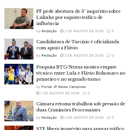
PF pede abertura de 3º inquérito sobre
Lulinha por suposto tráfico de
influência
by
Redação
3 DE AGOSTO DE 2026
0
Candidatura de Tarcísio é oficializada
com apoio a Flávio
by
Redação
3 DE AGOSTO DE 2026
0
Pesquisa BTG/Nexus mostra empate
técnico entre Lula e Flávio Bolsonaro no
primeiro e no segundo turno
by
Portal JP News Campinas
3 DE AGOSTO DE 2026
0
Câmara retoma trabalhos sob pressão de
duas Comissões Processantes
by
Redação
3 DE AGOSTO DE 2026
0
STF libera inquérito para apurar tráfico