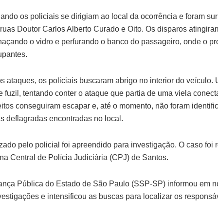
ando os policiais se dirigiam ao local da ocorrência e foram sur
uas Doutor Carlos Alberto Curado e Oito. Os disparos atingiram
ilhaçando o vidro e perfurando o banco do passageiro, onde o pro
upantes.
 ataques, os policiais buscaram abrigo no interior do veículo.
 fuzil, tentando conter o ataque que partia de uma viela conec
peitos conseguiram escapar e, até o momento, não foram identific
s deflagradas encontradas no local.
lizado pelo policial foi apreendido para investigação. O caso foi
 na Central de Polícia Judiciária (CPJ) de Santos.
ança Pública do Estado de São Paulo (SSP-SP) informou em not
estigações e intensificou as buscas para localizar os responsá