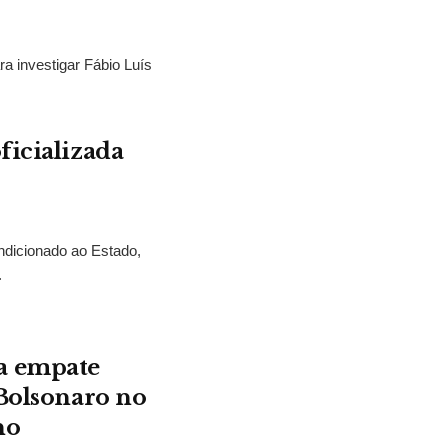
ra investigar Fábio Luís
ficializada
ndicionado ao Estado,
.
a empate
 Bolsonaro no
no