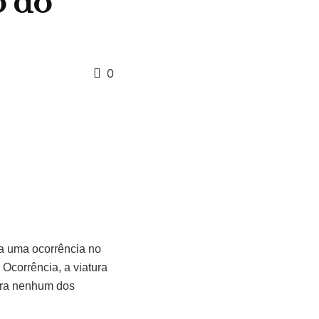
o do
0
ia uma ocorrência no
Ocorrência, a viatura
bora nenhum dos