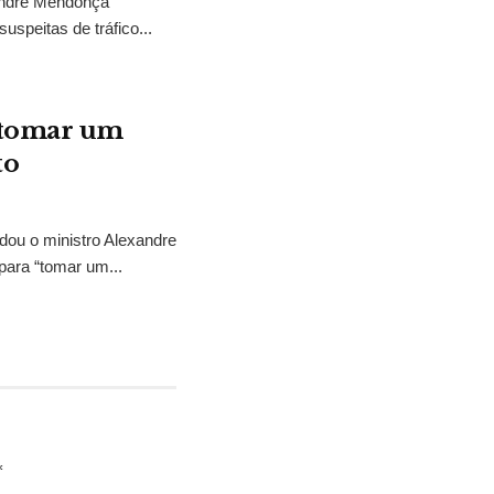
 André Mendonça
uspeitas de tráfico...
“tomar um
to
idou o ministro Alexandre
para “tomar um...
*