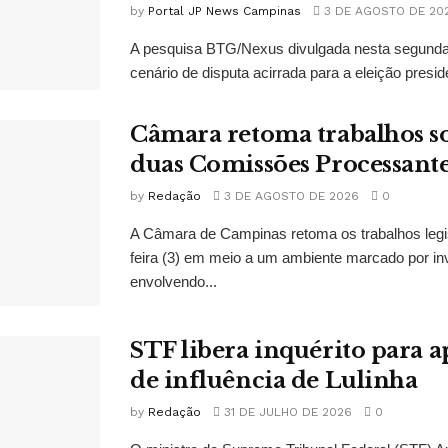
by
Portal JP News Campinas
3 DE AGOSTO DE 20
A pesquisa BTG/Nexus divulgada nesta segunda-
cenário de disputa acirrada para a eleição presid
Câmara retoma trabalhos so
duas Comissões Processant
by
Redação
3 DE AGOSTO DE 2026
0
A Câmara de Campinas retoma os trabalhos legi
feira (3) em meio a um ambiente marcado por in
envolvendo...
STF libera inquérito para a
de influência de Lulinha
by
Redação
31 DE JULHO DE 2026
0