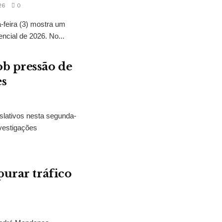
26
0
feira (3) mostra um
encial de 2026. No...
b pressão de
es
slativos nesta segunda-
vestigações
purar tráfico