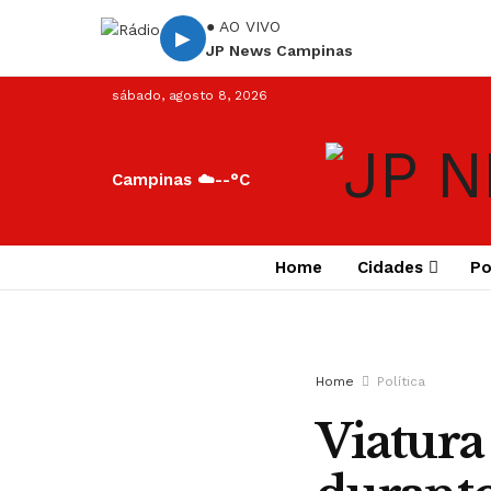
● AO VIVO
▶
JP News Campinas
sábado, agosto 8, 2026
Campinas ☁️
--°C
Home
Cidades
Po
Home
Política
Viatura