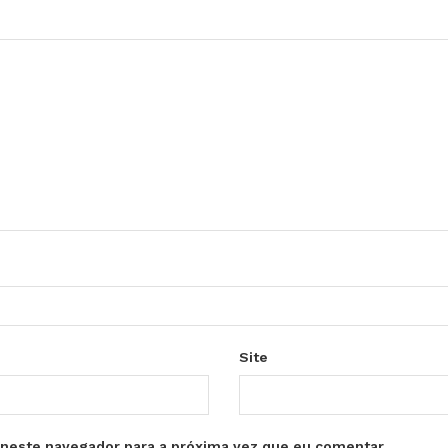
Site
neste navegador para a próxima vez que eu comentar.