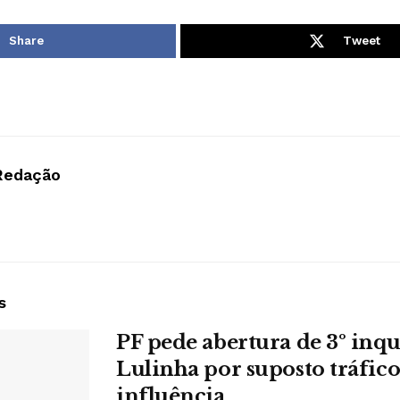
Share
Tweet
Redação
s
PF pede abertura de 3º inqu
Lulinha por suposto tráfico
influência