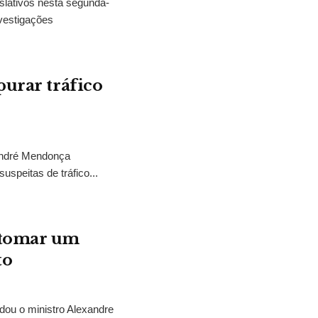
slativos nesta segunda-
vestigações
purar tráfico
 André Mendonça
uspeitas de tráfico...
“tomar um
to
idou o ministro Alexandre