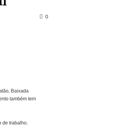
ai
0
batão, Baixada
evento também tem
 de trabalho.