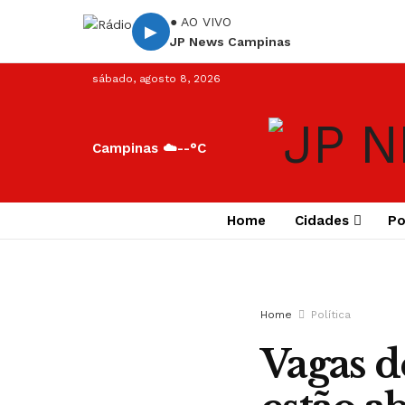
● AO VIVO
▶
JP News Campinas
sábado, agosto 8, 2026
Campinas ☁️
--°C
Home
Cidades
Po
Home
Política
Vagas d