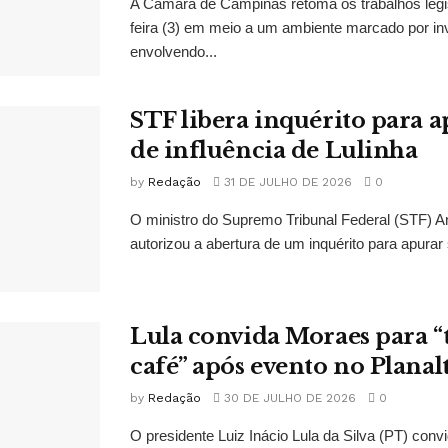
A Câmara de Campinas retoma os trabalhos legi
feira (3) em meio a um ambiente marcado por in
envolvendo...
STF libera inquérito para a
de influência de Lulinha
by
Redação
31 DE JULHO DE 2026
0
O ministro do Supremo Tribunal Federal (STF)
autorizou a abertura de um inquérito para apurar s
Lula convida Moraes para 
café” após evento no Planal
by
Redação
30 DE JULHO DE 2026
0
O presidente Luiz Inácio Lula da Silva (PT) conv