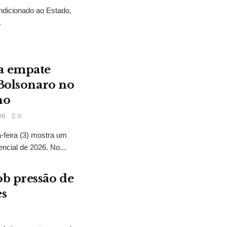
ndicionado ao Estado,
.
a empate
 Bolsonaro no
no
26
0
feira (3) mostra um
encial de 2026. No...
b pressão de
es