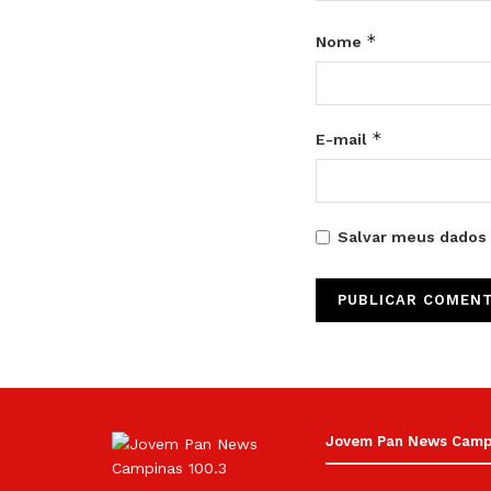
*
Nome
*
E-mail
Salvar meus dados 
Jovem Pan News Campin