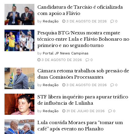
Candidatura de Tarcísio é oficializada
com apoio a Flávio
by
Redação
3 DE AGOSTO DE 2026
0
Pesquisa BTG/Nexus mostra empate
técnico entre Lula e Flávio Bolsonaro no
primeiro e no segundo turno
by
Portal JP News Campinas
3 DE AGOSTO DE 2026
0
Câmara retoma trabalhos sob pressão de
duas Comissões Processantes
by
Redação
3 DE AGOSTO DE 2026
0
STF libera inquérito para apurar tráfico
de influência de Lulinha
by
Redação
31 DE JULHO DE 2026
0
Lula convida Moraes para “tomar um
café” após evento no Planalto