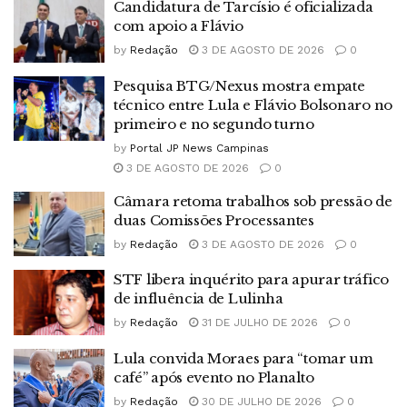
Candidatura de Tarcísio é oficializada
com apoio a Flávio
by
Redação
3 DE AGOSTO DE 2026
0
Pesquisa BTG/Nexus mostra empate
técnico entre Lula e Flávio Bolsonaro no
primeiro e no segundo turno
by
Portal JP News Campinas
3 DE AGOSTO DE 2026
0
Câmara retoma trabalhos sob pressão de
duas Comissões Processantes
by
Redação
3 DE AGOSTO DE 2026
0
STF libera inquérito para apurar tráfico
de influência de Lulinha
by
Redação
31 DE JULHO DE 2026
0
Lula convida Moraes para “tomar um
café” após evento no Planalto
by
Redação
30 DE JULHO DE 2026
0