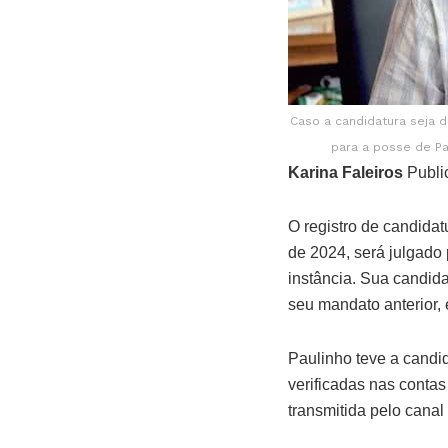
Caso a candidatura seja d
para a posse de P
Karina Faleiros
Publi
O registro de candidat
de 2024, será julgado p
instância. Sua candida
seu mandato anterior,
Paulinho teve a candi
verificadas nas contas
transmitida pelo canal