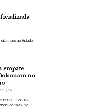
ficializada
ndicionado ao Estado,
.
a empate
 Bolsonaro no
no
26
0
feira (3) mostra um
encial de 2026. No...