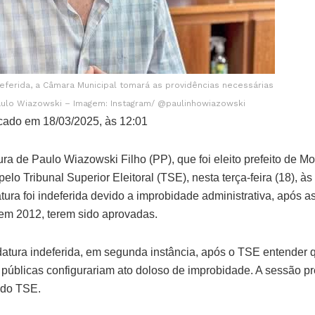
eferida, a Câmara Municipal tomará as providências necessárias
aulo Wiazowski – Imagem: Instagram/ @paulinhowiazowski
cado em 18/03/2025, às 12:01
ura de Paulo Wiazowski Filho (PP), que foi eleito prefeito de 
elo Tribunal Superior Eleitoral (TSE), nesta terça-feira (18), às
tura foi indeferida devido a improbidade administrativa, após a
 em 2012, terem sido aprovadas.
datura indeferida, em segunda instância, após o TSE entender 
 públicas configurariam ato doloso de improbidade. A sessão pr
 do TSE.