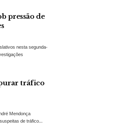
b pressão de
es
slativos nesta segunda-
vestigações
purar tráfico
 André Mendonça
uspeitas de tráfico...