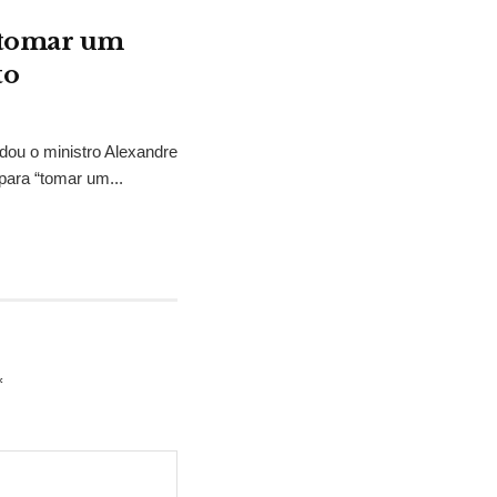
“tomar um
to
idou o ministro Alexandre
para “tomar um...
*