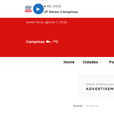
● AO VIVO
▶
JP News Campinas
sexta-feira, agosto 7, 2026
Campinas ☁️
--°C
Home
Cidades
Po
Home
Política