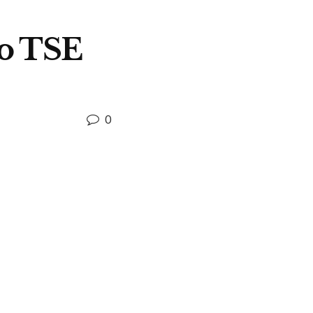
no TSE
0