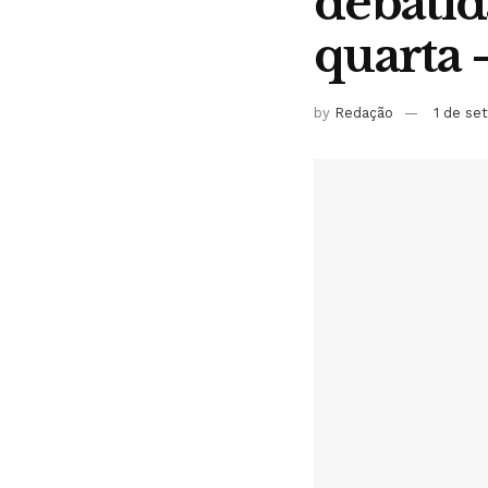
debati
quarta 
by
Redação
1 de se