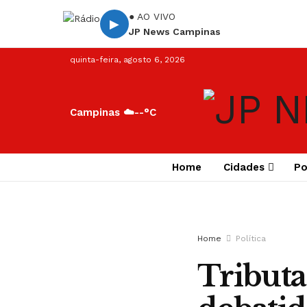
● AO VIVO
▶
JP News Campinas
quinta-feira, agosto 6, 2026
Campinas ☁️
--°C
Home
Cidades
Po
Home
Política
Tributa