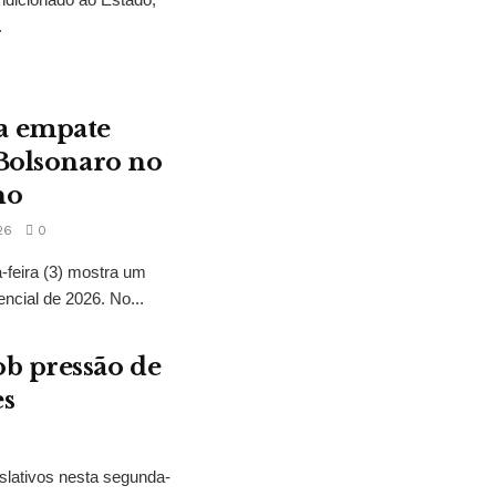
.
a empate
 Bolsonaro no
no
26
0
feira (3) mostra um
encial de 2026. No...
b pressão de
es
slativos nesta segunda-