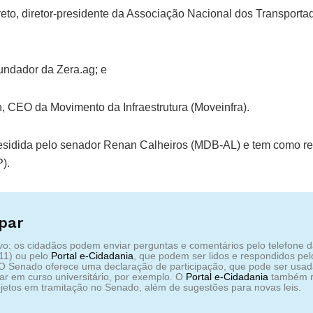
reto, diretor-presidente da Associação Nacional dos Transporta
undador da Zera.ag; e
 CEO da Movimento da Infraestrutura (Moveinfra).
esidida pelo senador Renan Calheiros (MDB-AL) e tem como re
P).
par
ivo: os cidadãos podem enviar perguntas e comentários pelo telefone 
11) ou pelo
Portal e‑Cidadania
, que podem ser lidos e respondidos pe
 O Senado oferece uma declaração de participação, que pode ser usa
r em curso universitário, por exemplo. O
Portal e‑Cidadania
também r
jetos em tramitação no Senado, além de sugestões para novas leis.