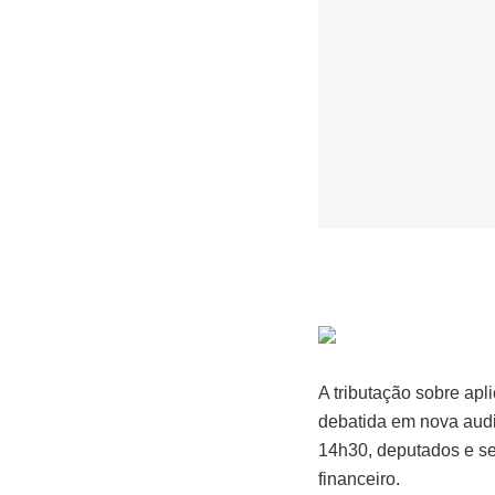
A tributação sobre apl
debatida em nova audi
14h30,
deputados e s
financeiro
.