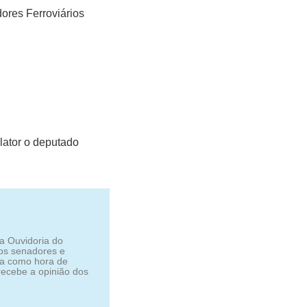
dores Ferroviários
lator o deputado
da Ouvidoria do
los senadores e
da como hora de
ecebe a opinião dos