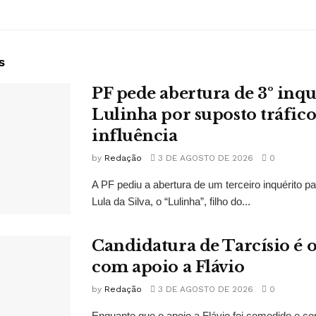
s
PF pede abertura de 3º inqu
Lulinha por suposto tráfico
influência
by
Redação
3 DE AGOSTO DE 2026
0
A PF pediu a abertura de um terceiro inquérito pa
Lula da Silva, o “Lulinha”, filho do...
Candidatura de Tarcísio é o
com apoio a Flávio
by
Redação
3 DE AGOSTO DE 2026
0
Enquanto que o apoio a Flávio foi comedido e co