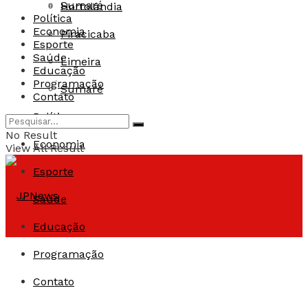
Sumaré
Hortolândia
Política
Economia
Piracicaba
Esporte
Saúde
Limeira
Educação
Programação
Sumaré
Contato
Política
No Result
Economia
View All Result
Esporte
Saúde
Educação
Programação
Contato