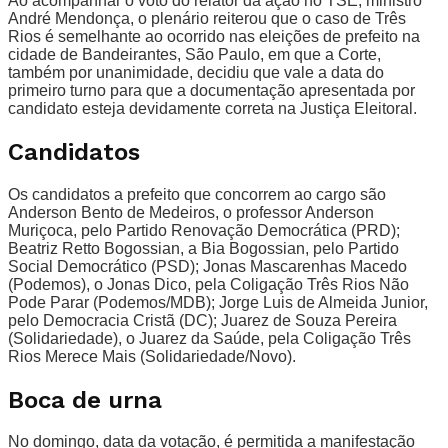
Ao acompanhar o voto do relator da ação no TSE, ministro
André Mendonça, o plenário reiterou que o caso de Três
Rios é semelhante ao ocorrido nas eleições de prefeito na
cidade de Bandeirantes, São Paulo, em que a Corte,
também por unanimidade, decidiu que vale a data do
primeiro turno para que a documentação apresentada por
candidato esteja devidamente correta na Justiça Eleitoral.
Candidatos
Os candidatos a prefeito que concorrem ao cargo são
Anderson Bento de Medeiros, o professor Anderson
Muriçoca, pelo Partido Renovação Democrática (PRD);
Beatriz Retto Bogossian, a Bia Bogossian, pelo Partido
Social Democrático (PSD); Jonas Mascarenhas Macedo
(Podemos), o Jonas Dico, pela Coligação Três Rios Não
Pode Parar (Podemos/MDB); Jorge Luis de Almeida Junior,
pelo Democracia Cristã (DC); Juarez de Souza Pereira
(Solidariedade), o Juarez da Saúde, pela Coligação Três
Rios Merece Mais (Solidariedade/Novo).
Boca de urna
No domingo, data da votação, é permitida a manifestação