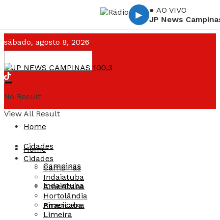
● AO VIVO
▶
JP News Campina
sábado, agosto 8, 2026
Campinas ☁️
--°C
No Result
View All Result
Home
Cidades
Home
Cidades
Campinas
Campinas
Indaiatuba
Indaiatuba
Americana
Hortolândia
Americana
Piracicaba
Limeira