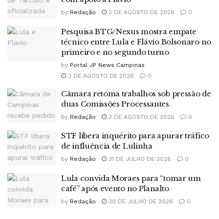
by
Redação
3 DE AGOSTO DE 2026
0
Pesquisa BTG/Nexus mostra empate
técnico entre Lula e Flávio Bolsonaro no
primeiro e no segundo turno
by
Portal JP News Campinas
3 DE AGOSTO DE 2026
0
Câmara retoma trabalhos sob pressão de
duas Comissões Processantes
by
Redação
3 DE AGOSTO DE 2026
0
STF libera inquérito para apurar tráfico
de influência de Lulinha
by
Redação
31 DE JULHO DE 2026
0
Lula convida Moraes para “tomar um
café” após evento no Planalto
by
Redação
30 DE JULHO DE 2026
0