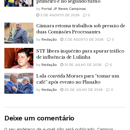
primeiro e no segundo turno
by
Portal JP News Campinas
3 DE AGOSTO DE 2026
0
Câmara retoma trabalhos sob pressão de
duas Comissões Processantes
by
Redação
3 DE AGOSTO DE 2026
0
STF libera inquérito para apurar tráfico
de influência de Lulinha
by
Redação
31 DE JULHO DE 2026
0
Lula convida Moraes para “tomar um
café” após evento no Planalto
by
Redação
30 DE JULHO DE 2026
0
Deixe um comentário
O seu endereço de e-mail não será publicado.
Campos