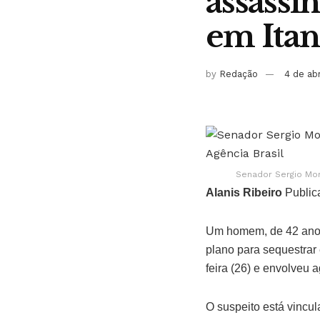
assassi
em Ita
by
Redação
4 de ab
Senador Sergio Mor
Alanis Ribeiro
Public
Um homem, de 42 anos,
plano para sequestrar 
feira (26) e envolveu
O suspeito está vincu