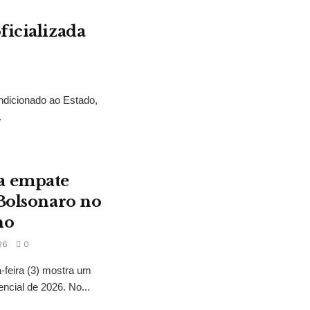
ficializada
ndicionado ao Estado,
.
a empate
 Bolsonaro no
no
26
0
feira (3) mostra um
encial de 2026. No...