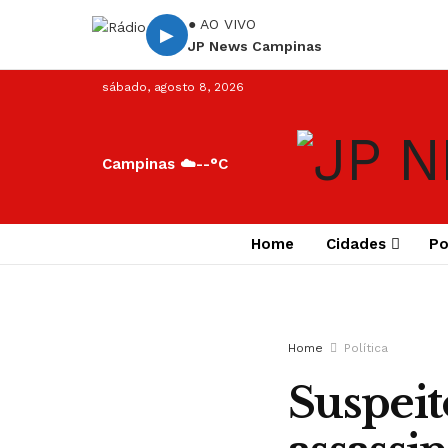
● AO VIVO
▶
JP News Campinas
sábado, agosto 8, 2026
Campinas ☁️
--°C
Home
Cidades
Po
Home
Política
Suspeit