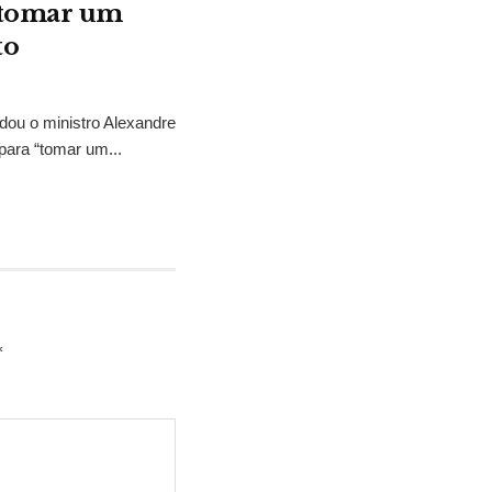
“tomar um
to
idou o ministro Alexandre
para “tomar um...
*