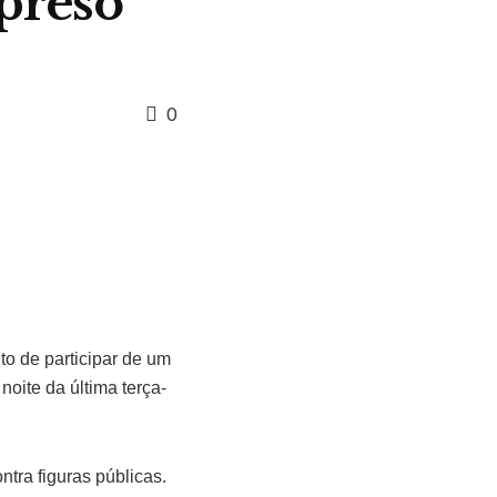
 preso
0
o de participar de um
oite da última terça-
tra figuras públicas.