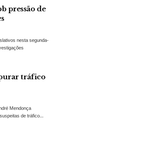
b pressão de
es
slativos nesta segunda-
vestigações
purar tráfico
 André Mendonça
uspeitas de tráfico...