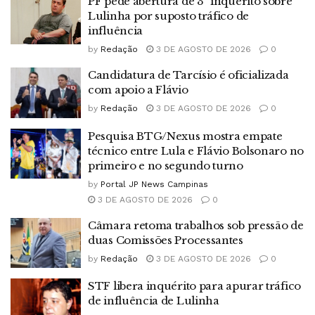
PF pede abertura de 3º inquérito sobre
Lulinha por suposto tráfico de
influência
by
Redação
3 DE AGOSTO DE 2026
0
Candidatura de Tarcísio é oficializada
com apoio a Flávio
by
Redação
3 DE AGOSTO DE 2026
0
Pesquisa BTG/Nexus mostra empate
técnico entre Lula e Flávio Bolsonaro no
primeiro e no segundo turno
by
Portal JP News Campinas
3 DE AGOSTO DE 2026
0
Câmara retoma trabalhos sob pressão de
duas Comissões Processantes
by
Redação
3 DE AGOSTO DE 2026
0
STF libera inquérito para apurar tráfico
de influência de Lulinha