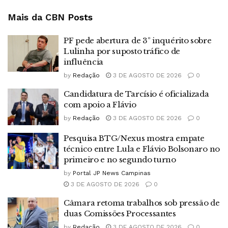
Mais da CBN
Posts
PF pede abertura de 3º inquérito sobre
Lulinha por suposto tráfico de
influência
by
Redação
3 DE AGOSTO DE 2026
0
Candidatura de Tarcísio é oficializada
com apoio a Flávio
by
Redação
3 DE AGOSTO DE 2026
0
Pesquisa BTG/Nexus mostra empate
técnico entre Lula e Flávio Bolsonaro no
primeiro e no segundo turno
by
Portal JP News Campinas
3 DE AGOSTO DE 2026
0
Câmara retoma trabalhos sob pressão de
duas Comissões Processantes
by
Redação
3 DE AGOSTO DE 2026
0