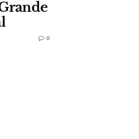
a Grande
l
0