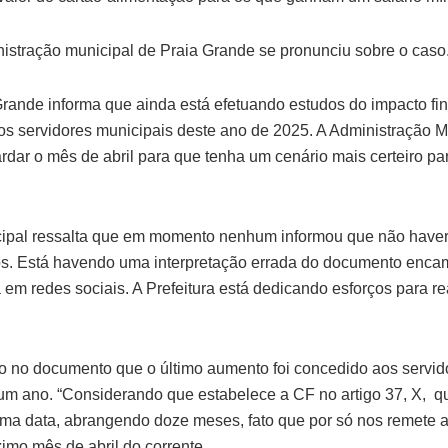
nistração municipal de Praia Grande se pronunciu sobre o caso
 Grande informa que ainda está efetuando estudos do impacto fi
os servidores municipais deste ano de 2025. A Administração M
rdar o mês de abril para que tenha um cenário mais certeiro pa
ipal ressalta que em momento nenhum informou que não haverá
s. Está havendo uma interpretação errada do documento enca
em redes sociais. A Prefeitura está dedicando esforços para rea
aro no documento que o último aumento foi concedido aos servid
um ano. “Considerando que estabelece a CF no artigo 37, X, qu
ma data, abrangendo doze meses, fato que por só nos remete a 
ximo mês de abril do corrente.