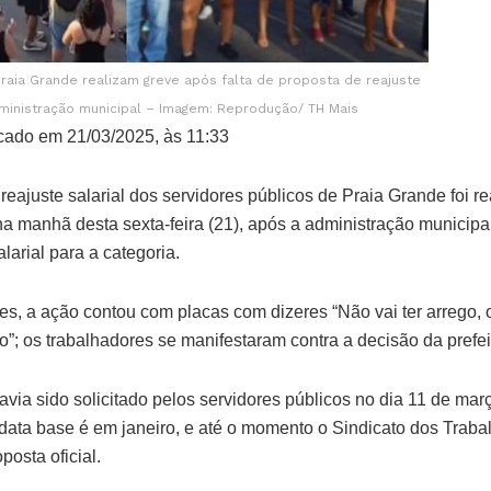
raia Grande realizam greve após falta de proposta de reajuste
dministração municipal – Imagem: Reprodução/ TH Mais
cado em 21/03/2025, às 11:33
reajuste salarial dos servidores públicos de Praia Grande foi 
na manhã desta sexta-feira (21), após a administração municipa
larial para a categoria.
es, a ação contou com placas com dizeres “Não vai ter arrego,
”; os trabalhadores se manifestaram contra a decisão da prefei
 havia sido solicitado pelos servidores públicos no dia 11 de ma
 data base é em janeiro, e até o momento o Sindicato dos Trab
posta oficial.