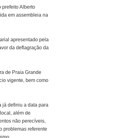
 prefeito Alberto
utida em assembleia na
arial apresentado pela
avor da deflagração da
ra de Praia Grande
cício vigente, bem como
 já definiu a data para
local, além de
entos não perecíveis,
o problemas referente
nimo.