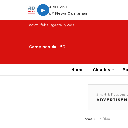
● AO VIVO
▶
JP News Campinas
sexta-feira, agosto 7, 2026
Campinas ☁️
--°C
Home
Cidades
Po
Home
Política