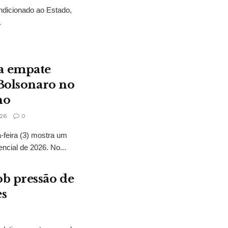
ndicionado ao Estado,
.
a empate
 Bolsonaro no
no
26
0
feira (3) mostra um
encial de 2026. No...
b pressão de
es