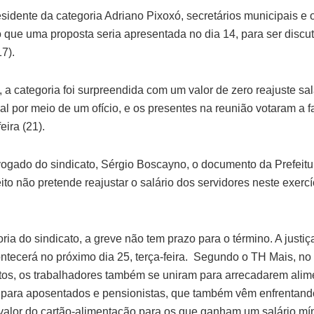
sidente da categoria Adriano Pixoxó, secretários municipais e o
o que uma proposta seria apresentada no dia 14, para ser disc
17).
a categoria foi surpreendida com um valor de zero reajuste sal
l por meio de um ofício, e os presentes na reunião votaram a f
eira (21).
ogado do sindicato, Sérgio Boscayno, o documento da Prefeitu
eito não pretende reajustar o salário dos servidores neste exer
ia do sindicato, a greve não tem prazo para o término. A justiça
ntecerá no próximo dia 25, terça-feira. Segundo o TH Mais, no 
itos, os trabalhadores também se uniram para arrecadarem alim
s para aposentados e pensionistas, que também vêm enfrentand
o valor do cartão-alimentação para os que ganham um salário mí