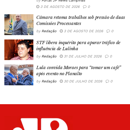
by
Portal JP News Campinas
3 DE AGOSTO DE 2026
0
Câmara retoma trabalhos sob pressão de duas
Comissões Processantes
by
Redação
3 DE AGOSTO DE 2026
0
STF libera inquérito para apurar tráfico de
influência de Lulinha
by
Redação
31 DE JULHO DE 2026
0
Lula convida Moraes para “tomar um café”
após evento no Planalto
by
Redação
30 DE JULHO DE 2026
0